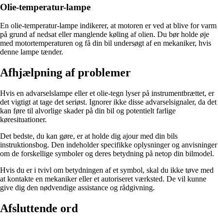
Olie-temperatur-lampe
En olie-temperatur-lampe indikerer, at motoren er ved at blive for varm
på grund af nedsat eller manglende køling af olien. Du bør holde øje
med motortemperaturen og få din bil undersøgt af en mekaniker, hvis
denne lampe tænder.
Afhjælpning af problemer
Hvis en advarselslampe eller et olie-tegn lyser på instrumentbrættet, er
det vigtigt at tage det seriøst. Ignorer ikke disse advarselsignaler, da det
kan føre til alvorlige skader på din bil og potentielt farlige
køresituationer.
Det bedste, du kan gøre, er at holde dig ajour med din bils
instruktionsbog. Den indeholder specifikke oplysninger og anvisninger
om de forskellige symboler og deres betydning på netop din bilmodel.
Hvis du er i tvivl om betydningen af et symbol, skal du ikke tøve med
at kontakte en mekaniker eller et autoriseret værksted. De vil kunne
give dig den nødvendige assistance og rådgivning.
Afsluttende ord