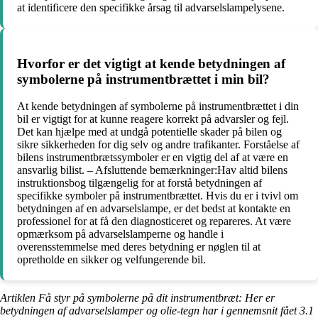
at identificere den specifikke årsag til advarselslampelysene.
Hvorfor er det vigtigt at kende betydningen af
symbolerne på instrumentbrættet i min bil?
At kende betydningen af symbolerne på instrumentbrættet i din
bil er vigtigt for at kunne reagere korrekt på advarsler og fejl.
Det kan hjælpe med at undgå potentielle skader på bilen og
sikre sikkerheden for dig selv og andre trafikanter. Forståelse af
bilens instrumentbrætssymboler er en vigtig del af at være en
ansvarlig bilist. – Afsluttende bemærkninger:Hav altid bilens
instruktionsbog tilgængelig for at forstå betydningen af
specifikke symboler på instrumentbrættet. Hvis du er i tvivl om
betydningen af en advarselslampe, er det bedst at kontakte en
professionel for at få den diagnosticeret og repareres. At være
opmærksom på advarselslamperne og handle i
overensstemmelse med deres betydning er nøglen til at
opretholde en sikker og velfungerende bil.
Artiklen Få styr på symbolerne på dit instrumentbræt: Her er
betydningen af advarselslamper og olie-tegn har i gennemsnit fået
3.1