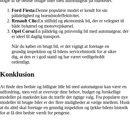
nogle af de bedste brugte biler med automatgear på markedet:
Ford Fiesta:
Denne populære model er kendt for sin
pålidelighed og brændstofeffektivitet.
Renault Clio:
En stilfuld og økonomisk bil, der er velegnet til
både bykørsel og motorvejskørsel.
Opel Corsa:
En pålidelig og prisvenlig bil med automatgear, der
er ideel til daglig transport.
Når du køber en brugt bil, er det vigtigt at foretage en
grundig inspektion og få bilens servicehistorik for at sikre
dig, at den er i god stand og har været vedligeholdt
ordentligt.
Konklusion
At finde den bedste og billigste lille bil med automatgear kan være en
udfordring, men ved at overveje dine behov, budget og forskellige
modeller på markedet kan du træffe det rigtige valg. Fra populære nye
modeller til brugte biler er der flere muligheder at vælge imellem. Husk
at du altid skal foretage en grundig inspektion og tjekke bilens historik
for at få den bedste værdi for pengene.