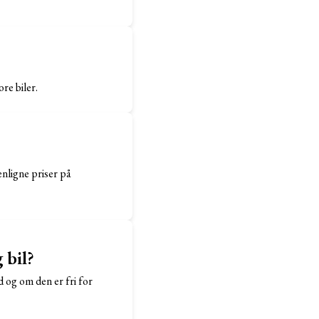
re biler.
enligne priser på
 bil?
d og om den er fri for