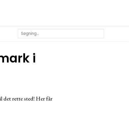
nmark i
l det rette sted! Her får