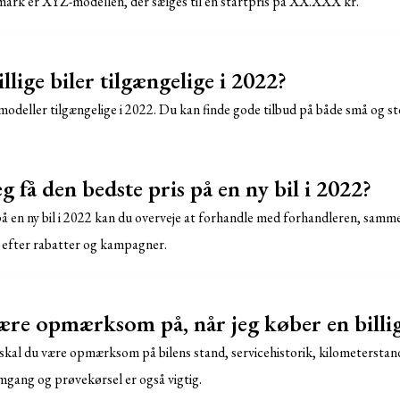
anmark er XYZ-modellen, der sælges til en startpris på XX.XXX kr.
llige biler tilgængelige i 2022?
ilmodeller tilgængelige i 2022. Du kan finde gode tilbud på både små og sto
 få den bedste pris på en ny bil i 2022?
på en ny bil i 2022 kan du overveje at forhandle med forhandleren, samm
e efter rabatter og kampagner.
ære opmærksom på, når jeg køber en billig
, skal du være opmærksom på bilens stand, servicehistorik, kilometerstan
gang og prøvekørsel er også vigtig.