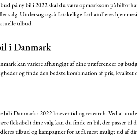
tilbud på ny bil i 2022 skal du være opmærksom på bilfor
ller salg. Undersøg også forskellige forhandleres hjemme
ktuelle tilbud.
 bil i Danmark
Danmark kan variere afhængigt af dine præferencer og budge
igheder og finde den bedste kombination af pris, kvalitet 
ye bil i Danmark i 2022 kræver tid og research. Ved at un
re fleksibel i dine valg kan du finde en bil, der passer til
dleres tilbud og kampagner for at få mest muligt ud af din