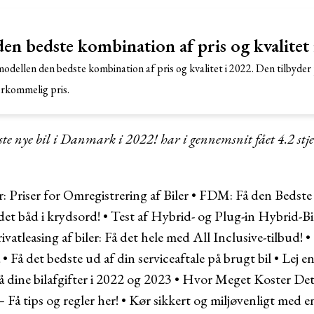
den bedste kombination af pris og kvalitet
odellen den bedste kombination af pris og kvalitet i 2022. Den tilbyder 
rkommelig pris.
gste nye bil i Danmark i 2022! har i gennemsnit fået
4.2
stj
r:
Priser for Omregistrering af Biler
•
FDM: Få den Bedste 
det båd i krydsord!
•
Test af Hybrid- og Plug-in Hybrid-Bi
ivatleasing af biler: Få det hele med All Inclusive-tilbud!
•
•
Få det bedste ud af din serviceaftale på brugt bil
•
Lej e
å dine bilafgifter i 2022 og 2023
•
Hvor Meget Koster Det 
– Få tips og regler her!
•
Kør sikkert og miljøvenligt med en