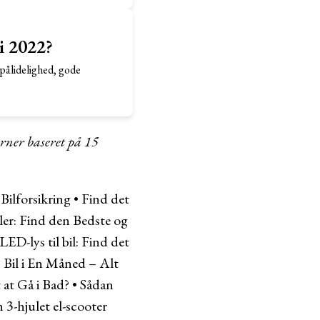
 i 2022?
pålidelighed, gode
erner baseret på
15
Bilforsikring
•
Find det
ler: Find den Bedste og
LED-lys til bil: Find det
n Bil i En Måned – Alt
at Gå i Bad?
•
Sådan
 3-hjulet el-scooter