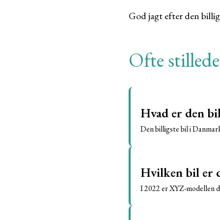
God jagt efter den billi
Ofte stilled
Hvad er den bil
Den billigste bil i Danma
Hvilken bil er d
I 2022 er XYZ-modellen de