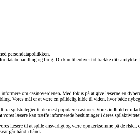
med persondatapolitikken.
 for databehandling og brug. Du kan til enhver tid trække dit samtykke 
 informere om casinoverdenen. Med fokus på at give læserne en dybere fo
ing. Vores mål er at være en pålidelig kilde til viden, hvor både nybeg
lt fra spilstrategier til de mest populære casinoer. Vores indhold er uda
t vores læsere kan træffe informerede beslutninger i deres spilaktiviteter
vores læsere til at spille ansvarligt og være opmærksomme på de risici
svar går hånd i hånd.