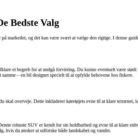
De Bedste Valg
r på markedet, og det kan være svært at vælge den rigtige. I denne guide 
afklare et begreb for at undgå forvirring. Du kunne eventuelt være stødt p
 det samme – en bil designet specielt til at opfylde behovene hos fiskere.
 du skal overveje. Dette inkluderer køretøjets evne til at klare terrænet,
 Denne robuste SUV er kendt for sin holdbarhed og evne til at klare e
alg, hvis du ønsker at udforske både landskabet og vandet.