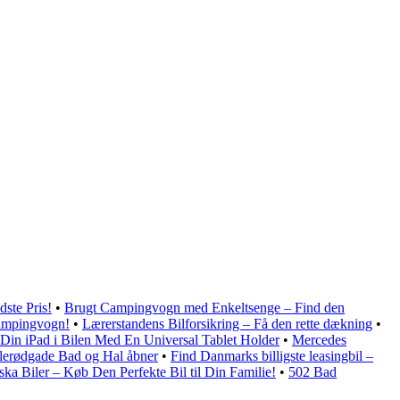
dste Pris!
•
Brugt Campingvogn med Enkeltsenge – Find den
Campingvogn!
•
Lærerstandens Bilforsikring – Få den rette dækning
•
 Din iPad i Bilen Med En Universal Tablet Holder
•
Mercedes
lerødgade Bad og Hal åbner
•
Find Danmarks billigste leasingbil –
ka Biler – Køb Den Perfekte Bil til Din Familie!
•
502 Bad