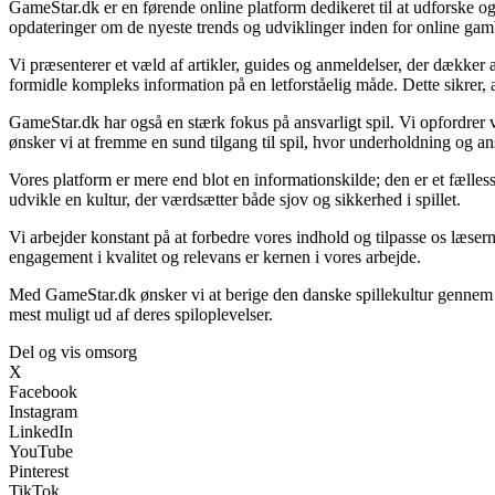
GameStar.dk er en førende online platform dedikeret til at udforske og
opdateringer om de nyeste trends og udviklinger inden for online gambl
Vi præsenterer et væld af artikler, guides og anmeldelser, der dækker a
formidle kompleks information på en letforståelig måde. Dette sikrer, a
GameStar.dk har også en stærk fokus på ansvarligt spil. Vi opfordrer 
ønsker vi at fremme en sund tilgang til spil, hvor underholdning og an
Vores platform er mere end blot en informationskilde; den er et fællessk
udvikle en kultur, der værdsætter både sjov og sikkerhed i spillet.
Vi arbejder konstant på at forbedre vores indhold og tilpasse os læsern
engagement i kvalitet og relevans er kernen i vores arbejde.
Med GameStar.dk ønsker vi at berige den danske spillekultur gennem vid
mest muligt ud af deres spiloplevelser.
Del og vis omsorg
X
Facebook
Instagram
LinkedIn
YouTube
Pinterest
TikTok