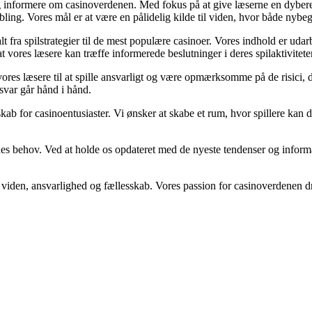
 informere om casinoverdenen. Med fokus på at give læserne en dybere fo
ing. Vores mål er at være en pålidelig kilde til viden, hvor både nybeg
lt fra spilstrategier til de mest populære casinoer. Vores indhold er uda
t vores læsere kan træffe informerede beslutninger i deres spilaktiviteter
vores læsere til at spille ansvarligt og være opmærksomme på de risici
svar går hånd i hånd.
ab for casinoentusiaster. Vi ønsker at skabe et rum, hvor spillere kan dele
es behov. Ved at holde os opdateret med de nyeste tendenser og informati
en, ansvarlighed og fællesskab. Vores passion for casinoverdenen driver