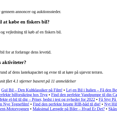
er gennem annoncer og auktionssteder.
 at købe en fiskers bil?
og vejledning til køb af en fiskers bil.
il for at forlænge dens levetid.
 aktiviteter?
grund af dens lastekapacitet og evne til at køre på ujævnt terræn.
nit fået
4.1
stjerner baseret på
11
anmeldelser
•
Gul Bil – Den Kultklassiker på Film!
•
Lej en Bil i Italien – Få den Be
rfekte bilforsikring hos Tryg
•
Find den perfekte Vandpumpe til din 
ekte el-bil til dig – Priser, bedst i test og nyheder for 2022
•
Få Styr På
en Nye Tegnefilm!
•
Find den perfekte brugte RIB-båd til dig!
•
Nyt Hil
atent-Motorvognen
•
Maksimal Længde på Biler – Hvad Er Det?
•
Skåns