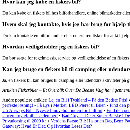
Hvor kan jeg købe en fiskers bil?
Du kan købe en fiskers bil hos bilforhandlere, online bilmarkeder ell
Hvem skal jeg kontakte, hvis jeg har brug for hjælp til
Du kan kontakte en bilforhandler eller en erfaren fisker for at få hjælp 
Hvordan vedligeholder jeg en fiskers bil?
Du bør sørge for regelmæssig service og vedligeholdelse af en fiskers b
Kan jeg bruge en fiskers bil til camping eller udendørs
Ja, en fiskers bil kan bruges til camping eller udendørs aktiviteter på 
Artiklen Fiskerbiler – Et Overblik Over De Bedste Valg har i gennems
Andre populære artikler:
Lej en Bil i Tyskland – Få den Bedste Pris!
perfekte løsning!
•
Få Lys i Mørket: LED Pærer til Bilen
•
Find den pe
U5 Airways Bil – Nyeste Innovation inden for Luftfart
•
Find den perf
lancerer ny el-bil – se den her!
•
Bad Guys – De er Super Barske i D
Privatleasing til 2000 kr.
•
Verdens Første Bil: Historien Bag Benz P
Gateway: Hvad Er Det, Og Hvordan Løses Det?