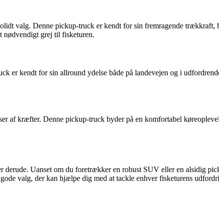
solidt valg. Denne pickup-truck er kendt for sin fremragende trækkraft, h
nødvendigt grej til fisketuren.
ck er kendt for sin allround ydelse både på landevejen og i udfordrende 
ser af kræfter. Denne pickup-truck byder på en komfortabel køreoplevel
r derude. Uanset om du foretrækker en robust SUV eller en alsidig picku
de valg, der kan hjælpe dig med at tackle enhver fisketurens udfordr