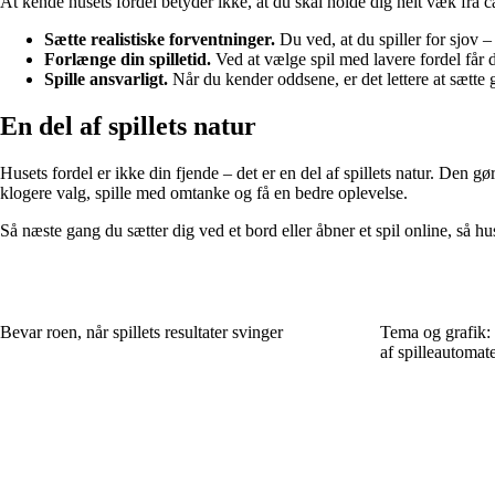
At kende husets fordel betyder ikke, at du skal holde dig helt væk fra 
Sætte realistiske forventninger.
Du ved, at du spiller for sjov –
Forlænge din spilletid.
Ved at vælge spil med lavere fordel får
Spille ansvarligt.
Når du kender oddsene, er det lettere at sætte 
En del af spillets natur
Husets fordel er ikke din fjende – det er en del af spillets natur. Den gør
klogere valg, spille med omtanke og få en bedre oplevelse.
Så næste gang du sætter dig ved et bord eller åbner et spil online, så hu
Bevar roen, når spillets resultater svinger
Tema og grafik: 
af spilleautomat