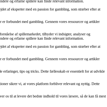
ndere og erfarne spillere kan finde relevant information.
bejdet af eksperter med en passion for gambling, som stræber efter at
der er forbundet med gambling. Gennem vores ressourcer og artikler
ståelse af spillemarkedet, tilbyder vi indsigter, analyser og
ndere og erfarne spillere kan finde relevant information.
bejdet af eksperter med en passion for gambling, som stræber efter at
der er forbundet med gambling. Gennem vores ressourcer og artikler
erfaringer, tips og tricks. Dette fællesskab er essentielt for at udvikle
ner sikrer vi, at vores platform forbliver relevant og nyttig. Dette
os til at levere det bedste indhold til vores læsere, så de kan få mest