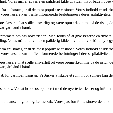
ng. Vores mål er at være en pålidelig kilde til viden, hvor både nybegy
t fra spilstrategier til de mest populære casinoer. Vores indhold er udar
vores læsere kan træffe informerede beslutninger i deres spilaktiviteter.
ores læsere til at spille ansvarligt og være opmærksomme på de risici, 
var går hånd i hånd.
informere om casinoverdenen. Med fokus på at give læserne en dybere for
ng. Vores mål er at være en pålidelig kilde til viden, hvor både nybegy
t fra spilstrategier til de mest populære casinoer. Vores indhold er udar
vores læsere kan træffe informerede beslutninger i deres spilaktiviteter.
ores læsere til at spille ansvarligt og være opmærksomme på de risici, 
var går hånd i hånd.
 for casinoentusiaster. Vi ønsker at skabe et rum, hvor spillere kan dele 
s behov. Ved at holde os opdateret med de nyeste tendenser og informatio
n, ansvarlighed og fællesskab. Vores passion for casinoverdenen driver 