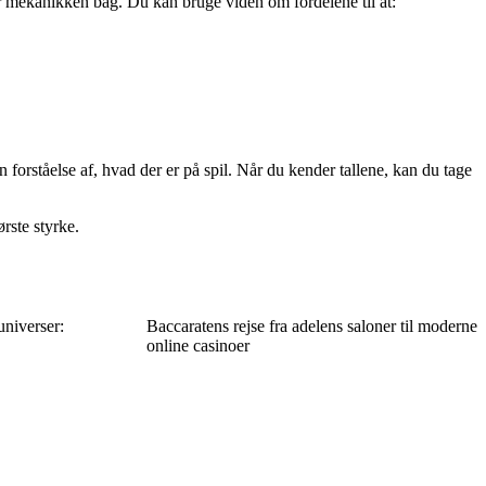
tår mekanikken bag. Du kan bruge viden om fordelene til at:
en forståelse af, hvad der er på spil. Når du kender tallene, kan du tage
rste styrke.
 universer:
Baccaratens rejse fra adelens saloner til moderne
online casinoer