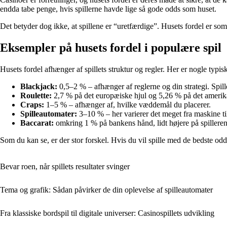
endda tabe penge, hvis spillerne havde lige så gode odds som huset.
Det betyder dog ikke, at spillene er “uretfærdige”. Husets fordel er som r
Eksempler på husets fordel i populære spil
Husets fordel afhænger af spillets struktur og regler. Her er nogle typi
Blackjack:
0,5–2 % – afhænger af reglerne og din strategi. Spill
Roulette:
2,7 % på det europæiske hjul og 5,26 % på det amerika
Craps:
1–5 % – afhænger af, hvilke væddemål du placerer.
Spilleautomater:
3–10 % – her varierer det meget fra maskine ti
Baccarat:
omkring 1 % på bankens hånd, lidt højere på spilleren
Som du kan se, er der stor forskel. Hvis du vil spille med de bedste odds
Bevar roen, når spillets resultater svinger
Tema og grafik: Sådan påvirker de din oplevelse af spilleautomater
Fra klassiske bordspil til digitale universer: Casinospillets udvikling