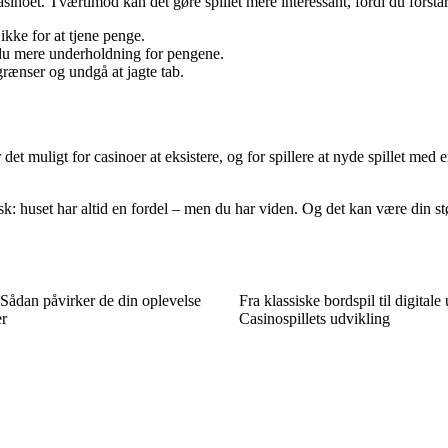
casinoet. Tværtimod kan det gøre spillet mere interessant, fordi du fors
 ikke for at tjene penge.
 du mere underholdning for pengene.
grænser og undgå at jagte tab.
 det muligt for casinoer at eksistere, og for spillere at nyde spillet med 
sk: huset har altid en fordel – men du har viden. Og det kan være din stø
Sådan påvirker de din oplevelse
Fra klassiske bordspil til digitale
er
Casinospillets udvikling