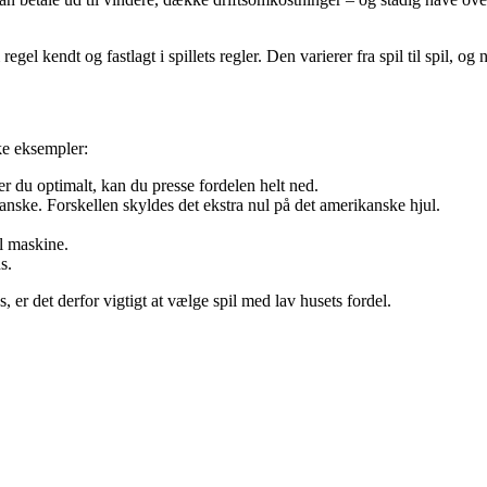
egel kendt og fastlagt i spillets regler. Den varierer fra spil til spil, o
ske eksempler:
er du optimalt, kan du presse fordelen helt ned.
nske. Forskellen skyldes det ekstra nul på det amerikanske hjul.
l maskine.
s.
, er det derfor vigtigt at vælge spil med lav husets fordel.