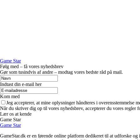
Game Star
Følg med – få vores nyhedsbrev
Gør som tusindvis af andre – modtag vores bedste råd på mail.
Indtast din e-mail her
Kom med
Jeg accepterer, at mine oplysninger håndteres i overensstemmelse m
Når du skriver dig op til vores nyhedsbrev, accepterer du vores regler 
Lær os at kende
Game Star
Game Star
GameStar.dk er en førende online platform dedikeret til at udforske og 