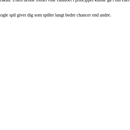
g nogle spil giver dig som spiller langt bedre chancer end andre.