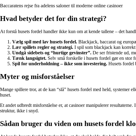
Baccaratens rejse fra adelens saloner til moderne online casinoer
Hvad betyder det for din strategi?
At forstå husets fordel handler ikke kun om at kende tallene – det hand
Vælg spil med lav husets fordel.
Blackjack, baccarat og europæi
Lær spillets regler og strategi.
I spil som blackjack kan korrekt 
Undgå sidebets og “hurtige gevinster”.
De ser fristende ud, me
Tænk langsigtet.
Selv små forskelle i husets fordel gør en stor 
Spil for underholdning – ikke som investering.
Husets fordel be
Myter og misforståelser
Mange spillere tror, at de kan “slå” husets fordel med held, systemer ell
huset.
Et andet udbredt misforståelse er, at casinoer manipulerer resultaterne. I 
struktur, ikke i snyd.
Sådan bruger du viden om husets fordel klo