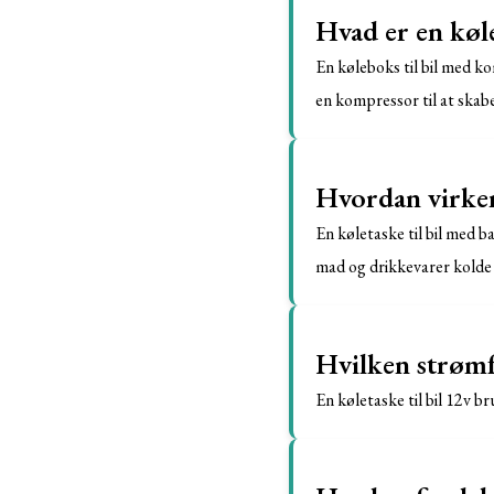
Hvad er en køl
En køleboks til bil med k
en kompressor til at skabe
Hvordan virker 
En køletaske til bil med b
mad og drikkevarer kolde i 
Hvilken strømfo
En køletaske til bil 12v b