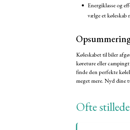
Energiklasse og ef
vælge et køleskab m
Opsummerin
Køleskabet til bil
er afgø
køreture eller campingt
finde den perfekte kølel
meget mere. Nyd dine t
Ofte stilled