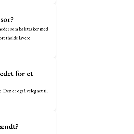
ssor?
igheder som køletasker med
pretholde lavere
edet for et
. Den er også velegnet til
tændt?