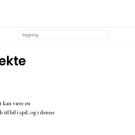
fekte
t kan være en
l bil i spil, og i denne