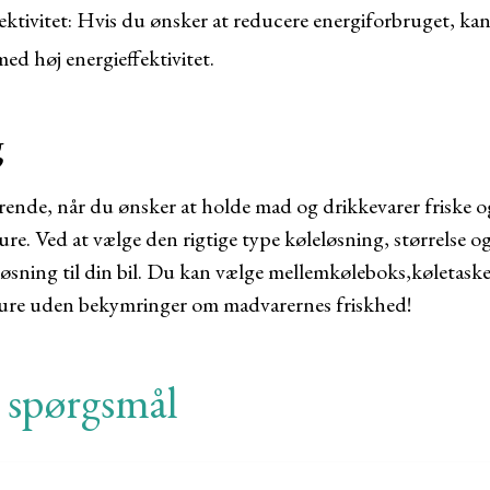
fektivitet: Hvis du ønsker at reducere energiforbruget, kan
ed høj energieffektivitet.
g
rende, når du ønsker at holde mad og drikkevarer friske o
ure. Ved at vælge den rigtige type køleløsning, størrelse 
øsning til din bil. Du kan vælge mellem
køleboks
,
køletask
ure uden bekymringer om madvarernes friskhed!
e spørgsmål