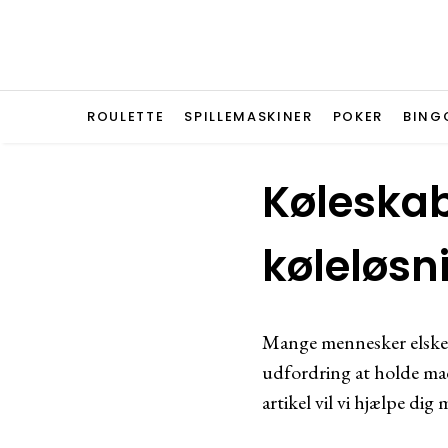
ROULETTE
SPILLEMASKINER
POKER
BING
Køleskab 
køleløsnin
Mange mennesker elsker 
udfordring at holde mad 
artikel vil vi hjælpe dig