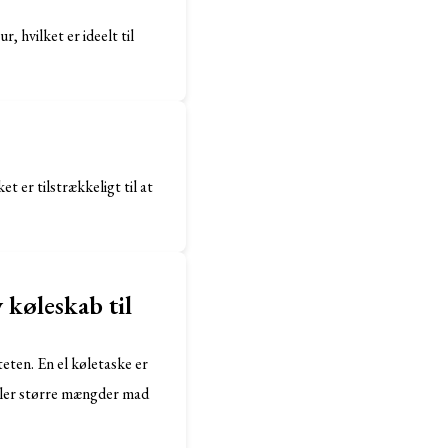
, hvilket er ideelt til
et er tilstrækkeligt til at
 køleskab til
teten. En el køletaske er
eller større mængder mad