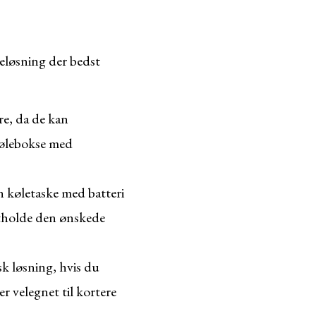
øleløsning der bedst
re, da de kan
kølebokse med
en køletaske med batteri
retholde den ønskede
sk løsning, hvis du
er velegnet til kortere