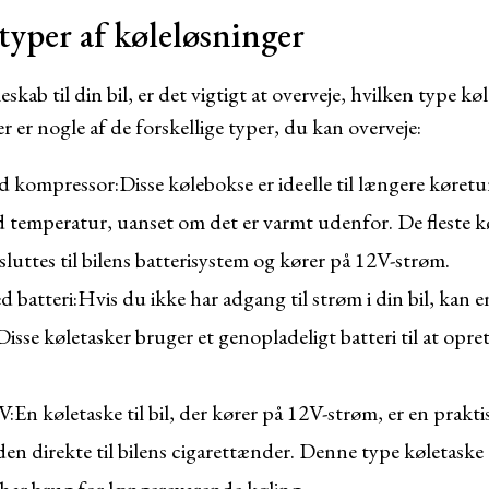
 typer af køleløsninger
skab til din bil, er det vigtigt at overveje, hvilken type k
r er nogle af de forskellige typer, du kan overveje:
ed kompressor:
Disse kølebokse er ideelle til længere køretu
 temperatur, uanset om det er varmt udenfor. De fleste 
luttes til bilens batterisystem og kører på 12V-strøm.
d batteri:
Hvis du ikke har adgang til strøm i din bil, kan 
Disse køletasker bruger et genopladeligt batteri til at op
V:
En køletaske til bil, der kører på 12V-strøm, er en prakti
 den direkte til bilens cigarettænder. Denne type køletaske 