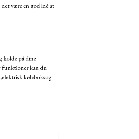
 det være en god idé at
g kolde på dine
og funktioner kan du
e
,
elektrisk køleboks
og