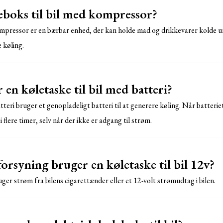
eboks til bil med kompressor?
ompressor er en bærbar enhed, der kan holde mad og drikkevarer kolde u
 køling.
en køletaske til bil med batteri?
atteri bruger et genopladeligt batteri til at generere køling. Når batterie
flere timer, selv når der ikke er adgang til strøm.
rsyning bruger en køletaske til bil 12v?
ruger strøm fra bilens cigarettænder eller et 12-volt strømudtag i bilen.