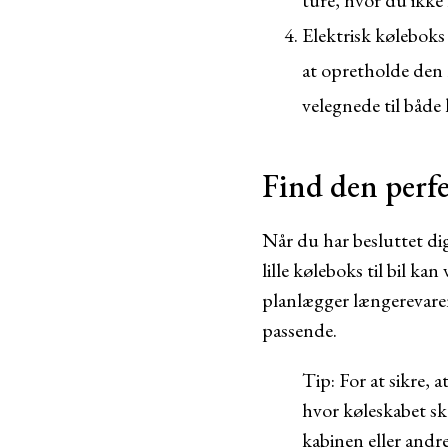
ture, hvor du ikke
Elektrisk køleboks t
at opretholde den 
velegnede til både
Find den perfe
Når du har besluttet dig
lille køleboks til bil k
planlægger længerevaren
passende.
Tip: For at sikre, a
hvor køleskabet sk
kabinen eller andre