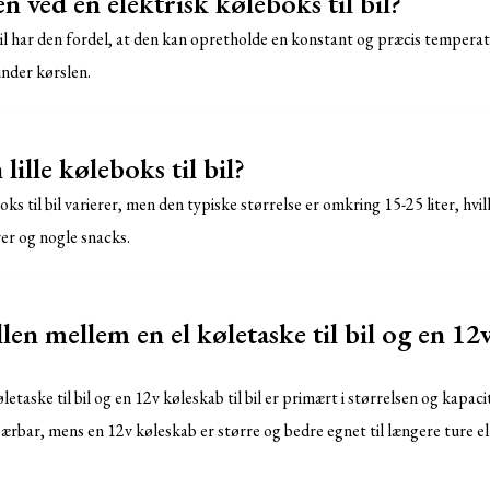
n ved en elektrisk køleboks til bil?
bil har den fordel, at den kan opretholde en konstant og præcis temperatur
nder kørslen.
lille køleboks til bil?
oks til bil varierer, men den typiske størrelse er omkring 15-25 liter, hvilk
er og nogle snacks.
len mellem en el køletaske til bil og en 12v
etaske til bil og en 12v køleskab til bil er primært i størrelsen og kapaci
rbar, mens en 12v køleskab er større og bedre egnet til længere ture 