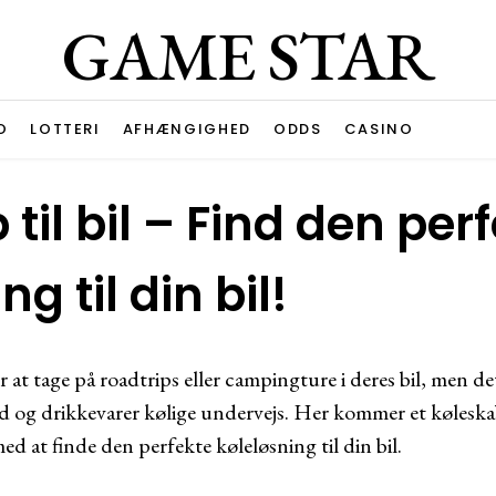
GAME STAR
O
LOTTERI
AFHÆNGIGHED
ODDS
CASINO
til bil – Find den per
g til din bil!
at tage på roadtrips eller campingture i deres bil, men de
og drikkevarer kølige undervejs. Her kommer et køleskab ti
 med at finde den perfekte køleløsning til din bil.