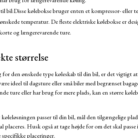
 har brug for længerevarende køling.
il bil:
Disse kølebokse bruger enten et kompressor- eller te
ønskede temperatur. De fleste elektriske kølebokse er desi
 korte og længerevarende ture.
kte størrelse
 for den ønskede type køleskab til din bil, er det vigtigt at
an være ideel til dagsture eller små biler med begrænset bag
de ture eller har brug for mere plads, kan en større køle
t køleløsningen passer til din bil, mål den tilgængelige plads
al placeres. Husk også at tage højde for om det skal passe
 specifikke placeringer.