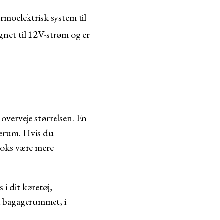
rmoelektrisk system til
gnet til 12V-strøm og er
 overveje størrelsen. En
agerum. Hvis du
boks være mere
 i dit køretøj,
 i bagagerummet, i