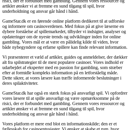
risici, der er forbundet med gambling. Gennem vores ressourcer og
artikler ønsker vi at fremme en sund tilgang til spil, hvor
underholdning og ansvar går hånd i hånd.
GameStar.dk er en førende online platform dedikeret til at udforske
og informere om casinoverdenen. Med fokus på at give læserne en
dybere forståelse af spillemarkedet, tilbyder vi indsigter, analyser og
opdateringer om de nyeste trends og udviklinger inden for online
gambling. Vores mål er at være en pålidelig kilde til viden, hvor
både nybegyndere og erfarne spillere kan finde relevant information.
Vi præsenterer et væld af artikler, guides og anmeldelser, der dækker
alt fra spilstrategier til de mest populære casinoer. Vores indhold er
udarbejdet af eksperter med en passion for gambling, som stræber
efter at formidle kompleks information på en letforståelig måde.
Dette sikrer, at vores læsere kan træffe informerede beslutninger i
deres spilaktiviteter.
GameStar.dk har også en stærk fokus på ansvarligt spil. Vi opfordrer
vores læsere til at spille ansvarligt og være opmærksomme på de
risici, der er forbundet med gambling. Gennem vores ressourcer og
artikler ønsker vi at fremme en sund tilgang til spil, hvor
underholdning og ansvar går hånd i hånd.
Vores platform er mere end blot en informationskilde; den er et
fællesskab for casinoentusiaster. Vi ønsker at skabe et rum, hvor