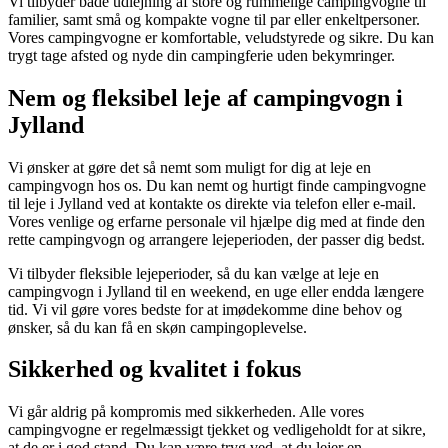
Vi tilbyder både udlejning af store og rummelige campingvogne til
familier, samt små og kompakte vogne til par eller enkeltpersoner.
Vores campingvogne er komfortable, veludstyrede og sikre. Du kan
trygt tage afsted og nyde din campingferie uden bekymringer.
Nem og fleksibel leje af campingvogn i
Jylland
Vi ønsker at gøre det så nemt som muligt for dig at leje en
campingvogn hos os. Du kan nemt og hurtigt finde campingvogne
til leje i Jylland ved at kontakte os direkte via telefon eller e-mail.
Vores venlige og erfarne personale vil hjælpe dig med at finde den
rette campingvogn og arrangere lejeperioden, der passer dig bedst.
Vi tilbyder fleksible lejeperioder, så du kan vælge at leje en
campingvogn i Jylland til en weekend, en uge eller endda længere
tid. Vi vil gøre vores bedste for at imødekomme dine behov og
ønsker, så du kan få en skøn campingoplevelse.
Sikkerhed og kvalitet i fokus
Vi går aldrig på kompromis med sikkerheden. Alle vores
campingvogne er regelmæssigt tjekket og vedligeholdt for at sikre,
at de er i god stand. Du kan være tryg ved, at du lejer en