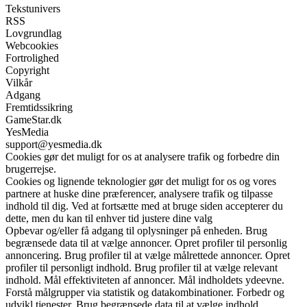
Tekstunivers
RSS
Lovgrundlag
Webcookies
Fortrolighed
Copyright
Vilkår
Adgang
Fremtidssikring
GameStar.dk
YesMedia
support@yesmedia.dk
Cookies gør det muligt for os at analysere trafik og forbedre din
brugerrejse.
Cookies og lignende teknologier gør det muligt for os og vores
partnere at huske dine præferencer, analysere trafik og tilpasse
indhold til dig. Ved at fortsætte med at bruge siden accepterer du
dette, men du kan til enhver tid justere dine valg
Opbevar og/eller få adgang til oplysninger på enheden. Brug
begrænsede data til at vælge annoncer. Opret profiler til personlig
annoncering. Brug profiler til at vælge målrettede annoncer. Opret
profiler til personligt indhold. Brug profiler til at vælge relevant
indhold. Mål effektiviteten af annoncer. Mål indholdets ydeevne.
Forstå målgrupper via statistik og datakombinationer. Forbedr og
udvikl tjenester. Brug begrænsede data til at vælge indhold