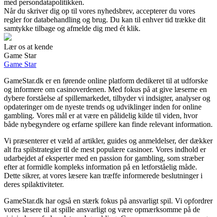
med persondatapolitikken.
Når du skriver dig op til vores nyhedsbrev, accepterer du vores
regler for databehandling og brug. Du kan til enhver tid trække dit
samtykke tilbage og afmelde dig med ét klik.
Lær os at kende
Game Star
Game Star
GameStar.dk er en førende online platform dedikeret til at udforske
og informere om casinoverdenen. Med fokus på at give læserne en
dybere forståelse af spillemarkedet, tilbyder vi indsigter, analyser og
opdateringer om de nyeste trends og udviklinger inden for online
gambling. Vores mål er at være en pålidelig kilde til viden, hvor
både nybegyndere og erfarne spillere kan finde relevant information.
Vi præsenterer et væld af artikler, guides og anmeldelser, der dækker
alt fra spilstrategier til de mest populære casinoer. Vores indhold er
udarbejdet af eksperter med en passion for gambling, som stræber
efter at formidle kompleks information på en letforståelig måde.
Dette sikrer, at vores læsere kan træffe informerede beslutninger i
deres spilaktiviteter.
GameStar.dk har også en stærk fokus på ansvarligt spil. Vi opfordrer
vores læsere til at spille ansvarligt og være opmærksomme på de