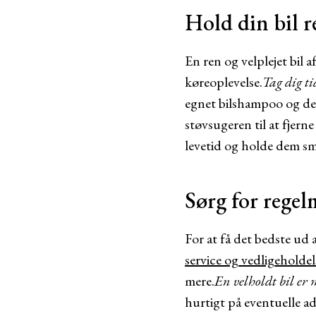
Hold din bil r
En ren og velplejet bil 
køreoplevelse.
Tag dig ti
egnet bilshampoo og det
støvsugeren til at fjer
levetid og holde dem sm
Sørg for regel
For at få det bedste ud af
service og vedligeholdel
mere.
En velholdt bil er 
hurtigt på eventuelle ad