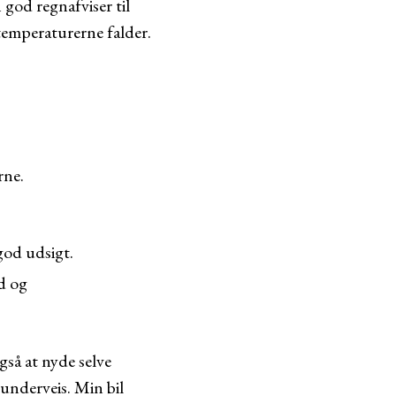
god regnafviser til
 temperaturerne falder.
rne.
god udsigt.
d og
gså at nyde selve
underveis. Min bil