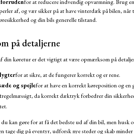
 forruden
for at reducere indvendig opvarmning. Brug en 
perler af, og vær sikker på at have vinterdæk på bilen, når
øresikkerhed og din bils generelle tilstand.
m på detaljerne
af din køretur er det vigtigt at være opmærksom på detalje
lygter
for at sikre, at de fungerer korrekt og er rene.
sæde og spejle
for at have en korrekt køreposition og en 
t
regelmæssigt, da korrekt dæktryk forbedrer din sikkerhe
tet.
du kan gøre for at få det bedste ud af din bil, men husk o
en tage dig på eventyr, udforsk nye steder og skab minder 