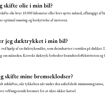
g skifte olie i min bil?
skifte olie hver 10.000 kilometer eller hver sjette måned, afhængigt af 
rer optimal smøring og beskyttelse af motoren.
r jeg dæktrykket i min bil?
ved hjælp af en dæktryksmåler, som du indsætter i ventilen på dækket. D
g om måneden. Korrekt dæktryk forbedrer brændstofeffektiviteten og f
eg skifte mine bremseklodser?
t udskiftes, når tykkelsen når under den anbefalede minimumsgrænse, el
 have velfungerende bremser for at sikre sikker kørsel.