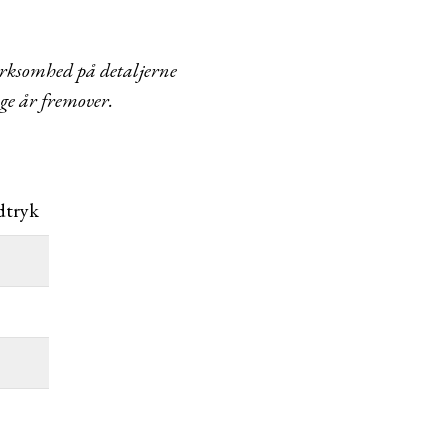
mærksomhed på detaljerne
nge år fremover.
dtryk