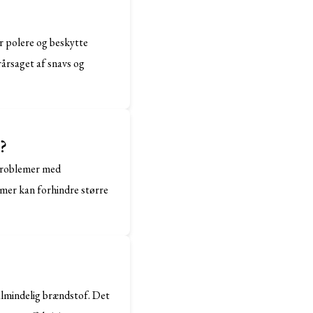
er polere og beskytte
rårsaget af snavs og
?
 problemer med
emer kan forhindre større
almindelig brændstof. Det