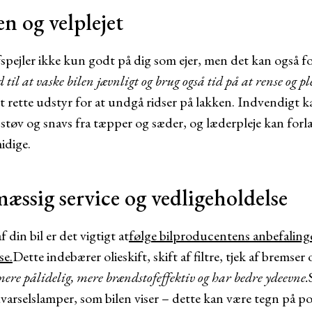
en og velplejet
afspejler ikke kun godt på dig som ejer, men det kan også f
d til at vaske bilen jævnligt og brug også tid på at rense og p
 rette udstyr for at undgå ridser på lakken. Indvendigt 
ne støv og snavs fra tæpper og sæder, og læderpleje kan fo
idige.
mæssig service og vedligeholdelse
 din bil er det vigtigt at
følge bilproducentens anbefaling
se.
Dette indebærer olieskift, skift af filtre, tjek af brems
mere pålidelig, mere brændstofeffektiv og har bedre ydeevne.
varselslamper, som bilen viser – dette kan være tegn på po