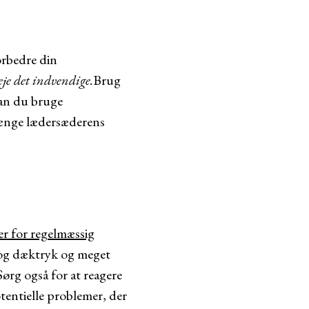
orbedre din
leje det indvendige.
Brug
kan du bruge
rlænge lædersæderens
er for regelmæssig
er og dæktryk og meget
Sørg også for at reagere
tentielle problemer, der