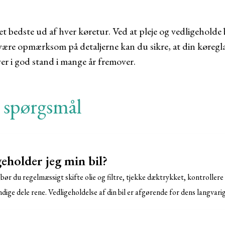
det bedste ud af hver køretur. Ved at pleje og vedligeholde
være opmærksom på detaljerne kan du sikre, at din køreglæ
iver i god stand i mange år fremover.
e spørgsmål
eholder jeg min bil?
l bør du regelmæssigt skifte olie og filtre, tjekke dæktrykket, kontrolle
dige dele rene. Vedligeholdelse af din bil er afgørende for dens langvar