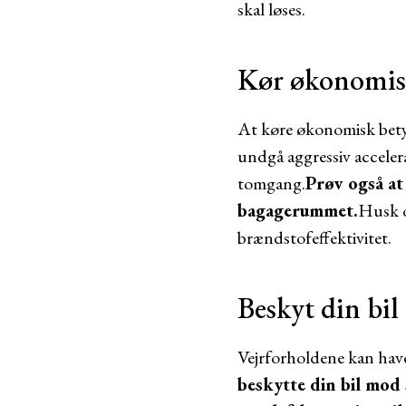
skal løses.
Kør økonomis
At køre økonomisk bety
undgå aggressiv accele
tomgang.
Prøv også at
bagagerummet.
Husk o
brændstofeffektivitet.
Beskyt din bil
Vejrforholdene kan have 
beskytte din bil mod 