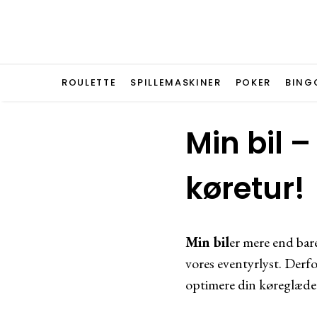
ROULETTE
SPILLEMASKINER
POKER
BING
Min bil –
køretur!
Min bil
er mere end bar
vores eventyrlyst. Derfor
optimere din køreglæde 