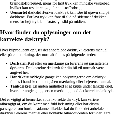
brændstofforbruget, mens for højt tryk kan mindske vejgrebet,
hvilket kan resultere i øget brændstofforbrug.
Uensartet dækslid:
Forkert dæktryk kan føre til ujævn slid på
dækkene. For lavt tryk kan føre til slid på siderne af dækket,
mens for højt tryk kan forårsage slid på midten.
Hvor finder du oplysninger om det
korrekte dæktryk?
Hver bilproducent oplyser det anbefalede dæktryk i ejerens manual
eller på en mærkning, der normalt findes på følgende steder:
Dørkarm:
Kig efter en mærkning på førerens og passagerens
dørkarm. Det korrekte dæktryk for din bil vil normalt være
angivet her.
Handskerum:
Nogle gange kan oplysningerne om dæktryk
findes i handskerummet på en mærkning eller i ejerens manual.
Tankdæksel:
En anden mulighed er at kigge under tankdækslet,
hvor der nogle gange er en mærkning med det korrekte dæktryk.
Det er vigtigt at bemærke, at det korrekte dæktryk kan variere
afhængigt af, om du kører med fuld belastning eller har ekstra
passagerer om bord. I sådanne tilfælde skal du finde det anbefalede
dæktryk i ejerens manual eller kontakte bilproducenten for yderligere