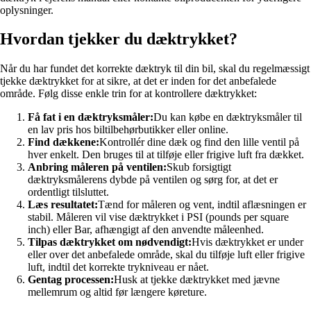
oplysninger.
Hvordan tjekker du dæktrykket?
Når du har fundet det korrekte dæktryk til din bil, skal du regelmæssigt
tjekke dæktrykket for at sikre, at det er inden for det anbefalede
område. Følg disse enkle trin for at kontrollere dæktrykket:
Få fat i en dæktryksmåler:
Du kan købe en dæktryksmåler til
en lav pris hos biltilbehørbutikker eller online.
Find dækkene:
Kontrollér dine dæk og find den lille ventil på
hver enkelt. Den bruges til at tilføje eller frigive luft fra dækket.
Anbring måleren på ventilen:
Skub forsigtigt
dæktryksmålerens dybde på ventilen og sørg for, at det er
ordentligt tilsluttet.
Læs resultatet:
Tænd for måleren og vent, indtil aflæsningen er
stabil. Måleren vil vise dæktrykket i PSI (pounds per square
inch) eller Bar, afhængigt af den anvendte måleenhed.
Tilpas dæktrykket om nødvendigt:
Hvis dæktrykket er under
eller over det anbefalede område, skal du tilføje luft eller frigive
luft, indtil det korrekte trykniveau er nået.
Gentag processen:
Husk at tjekke dæktrykket med jævne
mellemrum og altid før længere køreture.