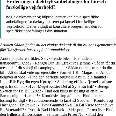
Er der nogen dæktryksanbefalinger for kørsel i
forskellige vejrforhold?
nogle dækmærker og bilproducenter kan have specifikke
anbefalinger for dæktryk baseret på kørsel i forskellige
vejrforhold. Det er vigtigt at konsultere brugermanualen for
specifikke anbefalinger i din situation.
Artiklen Sådan finder du det rigtige dæktryk til din bil har i gennemsnit
fået
3.2
stjerner baseret på
24
anmeldelser
Andre populære artikler:
Selvkørende biler – Fremtidens
transportmulighed?
•
Rengør Din Bil Effektivt Hjemme
•
Sådan får du
mest ud af dit solsejl til campingvognen
•
Sådan omregistrerer du din
bil – Alt du skal vide om ejerskifte
•
Formel 1-Bil Magasinet: Alt du
behøver at vide!
•
Find den perfekte brugte lille bil til din familie!
•
Lego-Bil: Byg din egen Køretøj!
•
Sikker og effektiv fjernelse af sne
og is fra din bil
•
Hvor Meget Koster Det at Syne En Bil?
•
Beregn
Skatten for Fri Bil i 2022
•
Find den billigste leasing af en bil –
Sammenlign priser her!
•
Korttidsleasing af biler – Find den rette
løsning for dig!
•
Revolutionerende 45 km/t El-Scooter – Komfort og
Hastighed i Én Pakke!
•
Hvor Gammel Skal En Bil Være for at Blive
En Veteranbil?
•
Tyrkisk Bad i Holbæk – Sidesporet får nyt liv
•
Find
den Billigste Bilforsikring – Sammenlign Priser Nu!
•
Find den