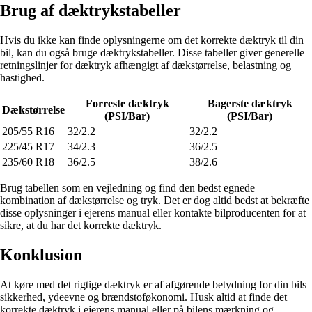
Brug af dæktrykstabeller
Hvis du ikke kan finde oplysningerne om det korrekte dæktryk til din
bil, kan du også bruge dæktrykstabeller. Disse tabeller giver generelle
retningslinjer for dæktryk afhængigt af dækstørrelse, belastning og
hastighed.
Forreste dæktryk
Bagerste dæktryk
Dækstørrelse
(PSI/Bar)
(PSI/Bar)
205/55 R16
32/2.2
32/2.2
225/45 R17
34/2.3
36/2.5
235/60 R18
36/2.5
38/2.6
Brug tabellen som en vejledning og find den bedst egnede
kombination af dækstørrelse og tryk. Det er dog altid bedst at bekræfte
disse oplysninger i ejerens manual eller kontakte bilproducenten for at
sikre, at du har det korrekte dæktryk.
Konklusion
At køre med det rigtige dæktryk er af afgørende betydning for din bils
sikkerhed, ydeevne og brændstoføkonomi. Husk altid at finde det
korrekte dæktryk i ejerens manual eller på bilens mærkning og