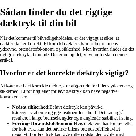
Sådan finder du det rigtige
dæktryk til din bil
Når det kommer til bilvedligeholdelse, er det vigtigt at sikre, at
dæktrykket er korrekt. Et korrekt dæktryk kan forbedre bilens
ydeevne, brændstoføkonomi og sikkerhed. Men hvordan finder du det
rigtige dæktryk til din bil? Det er netop det, vi vil udforske i denne
artikel.
Hvorfor er det korrekte dæktryk vigtigt?
At køre med det korrekte dæktryk er afgørende for bilens ydeevne og
sikkerhed. Et for højt eller for lavt dæktryk kan have negative
konsekvenser:
Nedsat sikkerhed:
Et lavt dæktryk kan påvirke
køreegenskaberne og øge risikoen for uheld. Det kan også
resultere i lange bremselængder og manglende stabilitet i sving.
Forringet brændstoføkonomi:
Hvis dækkene har for lavt eller
for højt tryk, kan det påvirke bilens brændstofeffektivitet
negativt. For lavt tryk kan øge rullemodstanden og dermed