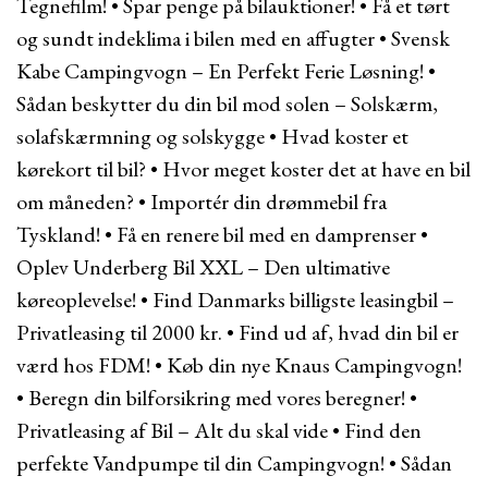
Tegnefilm!
•
Spar penge på bilauktioner!
•
Få et tørt
og sundt indeklima i bilen med en affugter
•
Svensk
Kabe Campingvogn – En Perfekt Ferie Løsning!
•
Sådan beskytter du din bil mod solen – Solskærm,
solafskærmning og solskygge
•
Hvad koster et
kørekort til bil?
•
Hvor meget koster det at have en bil
om måneden?
•
Importér din drømmebil fra
Tyskland!
•
Få en renere bil med en damprenser
•
Oplev Underberg Bil XXL – Den ultimative
køreoplevelse!
•
Find Danmarks billigste leasingbil –
Privatleasing til 2000 kr.
•
Find ud af, hvad din bil er
værd hos FDM!
•
Køb din nye Knaus Campingvogn!
•
Beregn din bilforsikring med vores beregner!
•
Privatleasing af Bil – Alt du skal vide
•
Find den
perfekte Vandpumpe til din Campingvogn!
•
Sådan