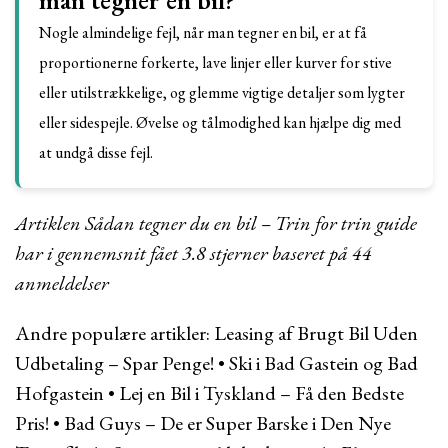
man tegner en bil?
Nogle almindelige fejl, når man tegner en bil, er at få
proportionerne forkerte, lave linjer eller kurver for stive
eller utilstrækkelige, og glemme vigtige detaljer som lygter
eller sidespejle. Øvelse og tålmodighed kan hjælpe dig med
at undgå disse fejl.
Artiklen Sådan tegner du en bil – Trin for trin guide
har i gennemsnit fået
3.8
stjerner baseret på
44
anmeldelser
Andre populære artikler:
Leasing af Brugt Bil Uden
Udbetaling – Spar Penge!
•
Ski i Bad Gastein og Bad
Hofgastein
•
Lej en Bil i Tyskland – Få den Bedste
Pris!
•
Bad Guys – De er Super Barske i Den Nye