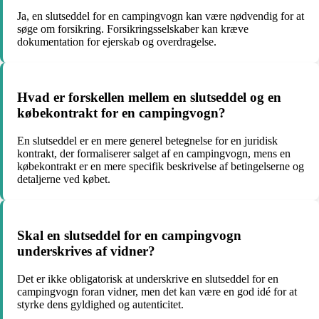
Ja, en slutseddel for en campingvogn kan være nødvendig for at
søge om forsikring. Forsikringsselskaber kan kræve
dokumentation for ejerskab og overdragelse.
Hvad er forskellen mellem en slutseddel og en
købekontrakt for en campingvogn?
En slutseddel er en mere generel betegnelse for en juridisk
kontrakt, der formaliserer salget af en campingvogn, mens en
købekontrakt er en mere specifik beskrivelse af betingelserne og
detaljerne ved købet.
Skal en slutseddel for en campingvogn
underskrives af vidner?
Det er ikke obligatorisk at underskrive en slutseddel for en
campingvogn foran vidner, men det kan være en god idé for at
styrke dens gyldighed og autenticitet.