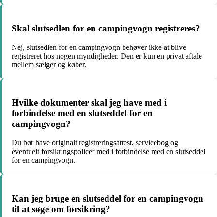
Skal slutsedlen for en campingvogn registreres?
Nej, slutsedlen for en campingvogn behøver ikke at blive
registreret hos nogen myndigheder. Den er kun en privat aftale
mellem sælger og køber.
Hvilke dokumenter skal jeg have med i
forbindelse med en slutseddel for en
campingvogn?
Du bør have originalt registreringsattest, servicebog og
eventuelt forsikringspolicer med i forbindelse med en slutseddel
for en campingvogn.
Kan jeg bruge en slutseddel for en campingvogn
til at søge om forsikring?