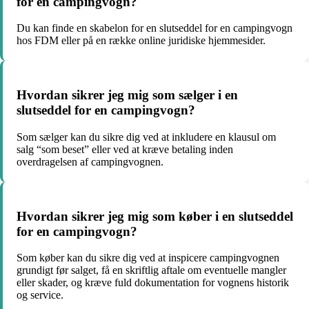
for en campingvogn?
Du kan finde en skabelon for en slutseddel for en campingvogn
hos FDM eller på en række online juridiske hjemmesider.
Hvordan sikrer jeg mig som sælger i en
slutseddel for en campingvogn?
Som sælger kan du sikre dig ved at inkludere en klausul om
salg “som beset” eller ved at kræve betaling inden
overdragelsen af campingvognen.
Hvordan sikrer jeg mig som køber i en slutseddel
for en campingvogn?
Som køber kan du sikre dig ved at inspicere campingvognen
grundigt før salget, få en skriftlig aftale om eventuelle mangler
eller skader, og kræve fuld dokumentation for vognens historik
og service.