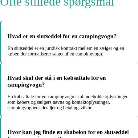
Ofte stillede spørgsmål
Hvad er en slutseddel for en campingvogn?
En slutseddel er en juridisk kontrakt mellem en sælger og en
køber, der formaliserer salget af en campingvogn.
Hvad skal der stå i en købsaftale for en
campingvogn?
En købsaftale for en campingvogn skal indeholde oplysninger
som købers og sælgers navne og kontaktoplysninger,
campingvognens detaljer og betalingsvilkår.
Hvor kan jeg finde en skabelon for en slutseddel