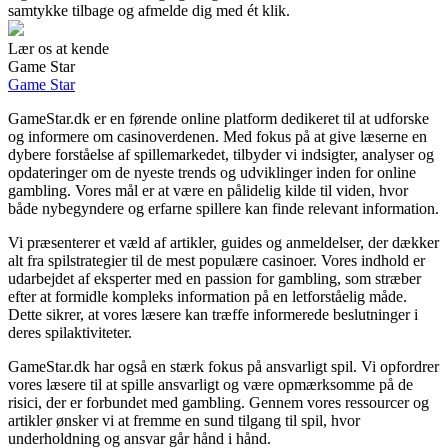
samtykke tilbage og afmelde dig med ét klik.
Lær os at kende
Game Star
Game Star
GameStar.dk er en førende online platform dedikeret til at udforske
og informere om casinoverdenen. Med fokus på at give læserne en
dybere forståelse af spillemarkedet, tilbyder vi indsigter, analyser og
opdateringer om de nyeste trends og udviklinger inden for online
gambling. Vores mål er at være en pålidelig kilde til viden, hvor
både nybegyndere og erfarne spillere kan finde relevant information.
Vi præsenterer et væld af artikler, guides og anmeldelser, der dækker
alt fra spilstrategier til de mest populære casinoer. Vores indhold er
udarbejdet af eksperter med en passion for gambling, som stræber
efter at formidle kompleks information på en letforståelig måde.
Dette sikrer, at vores læsere kan træffe informerede beslutninger i
deres spilaktiviteter.
GameStar.dk har også en stærk fokus på ansvarligt spil. Vi opfordrer
vores læsere til at spille ansvarligt og være opmærksomme på de
risici, der er forbundet med gambling. Gennem vores ressourcer og
artikler ønsker vi at fremme en sund tilgang til spil, hvor
underholdning og ansvar går hånd i hånd.