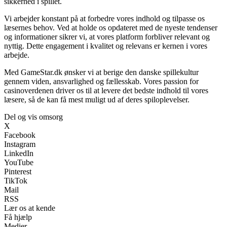
sikkerhed i spillet.
Vi arbejder konstant på at forbedre vores indhold og tilpasse os
læsernes behov. Ved at holde os opdateret med de nyeste tendenser
og informationer sikrer vi, at vores platform forbliver relevant og
nyttig. Dette engagement i kvalitet og relevans er kernen i vores
arbejde.
Med GameStar.dk ønsker vi at berige den danske spillekultur
gennem viden, ansvarlighed og fællesskab. Vores passion for
casinoverdenen driver os til at levere det bedste indhold til vores
læsere, så de kan få mest muligt ud af deres spiloplevelser.
Del og vis omsorg
X
Facebook
Instagram
LinkedIn
YouTube
Pinterest
TikTok
Mail
RSS
Lær os at kende
Få hjælp
Medier