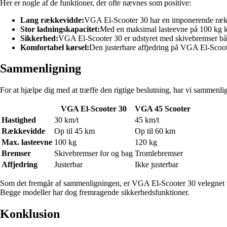
Her er nogle af de funktioner, der ofte nævnes som positive:
Lang rækkevidde:
VGA El-Scooter 30 har en imponerende rækkev
Stor ladningskapacitet:
Med en maksimal lasteevne på 100 kg ka
Sikkerhed:
VGA El-Scooter 30 er udstyret med skivebremser både
Komfortabel kørsel:
Den justerbare affjedring på VGA El-Scoote
Sammenligning
For at hjælpe dig med at træffe den rigtige beslutning, har vi samm
VGA El-Scooter 30
VGA 45 Scooter
Hastighed
30 km/t
45 km/t
Rækkevidde
Op til 45 km
Op til 60 km
Max. lasteevne
100 kg
120 kg
Bremser
Skivebremser for og bag
Tromlebremser
Affjedring
Justerbar
Ikke justerbar
Som det fremgår af sammenligningen, er VGA El-Scooter 30 velegnet ti
Begge modeller har dog fremragende sikkerhedsfunktioner.
Konklusion