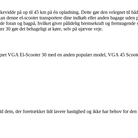
idde på op til 45 km på én opladning. Dette gør den velegnet til både
n denne el-scooter transportere dine indkøb eller anden bagage uden 
 foran og bagpå, hvilket giver pålidelig bremsekraft og fremragende s
r 30 gør det behageligt at køre, selv på ujævne veje.
enlignet VGA El-Scooter 30 med en anden populær model, VGA 45 Scoote
l dem, der foretrækker lidt lavere hastighed og ikke har behov for de