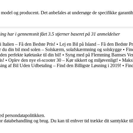
odel og producent. Det anbefales at undersøge de specifikke garantibeti
ng har i gennemsnit fået
3.5
stjerner baseret på
31
anmeldelser
i Italien – Få den Bedste Pris!
•
Lej en Bil på Island – Få den Bedste Pr
r du din bil mod solen – Solskærm, solafskærmning og solskygge
•
Fin
den perfekte køletaske til din bil!
•
Syng med på Flemming Bamses Venne
is!
•
Oplev den nye el-scooter 30 – Kør sikkert og miljøvenligt!
•
Maksi
ing af Bil Uden Udbetaling – Find den Billigste Løsning i 2019!
•
Find
ed persondatapolitikken.
for databehandling og brug. Du kan til enhver tid trække dit samtykke ti