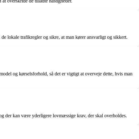
t overskride de tilladte hastigheder.
 de lokale trafikregler og sikre, at man kører ansvarligt og sikkert.
model og kørselsforhold, så det er vigtigt at overveje dette, hvis man
og der kan være yderligere lovmæssige krav, der skal overholdes.