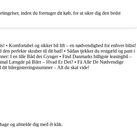
ngelser, inden du foretager dit køb, for at sikre dig den bedst
is!
•
Komfortabel og sikker bil lift – en nødvendighed for enhver bilist!
d den perfekte skraber til dit bad!
•
Sådan tjekker du restgæld og pant i
r: I en lille Båd der Gynger
•
Find Danmarks billigste leasingbil –
mal Længde på Biler – Hvad Er Det?
•
Få Alle De Nødvendige
 dit bilregistreringsnummer – Alt du skal vide!
lbage og afmelde dig med ét klik.