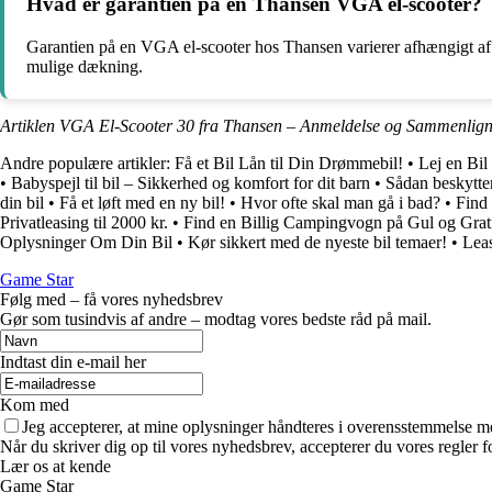
Hvad er garantien på en Thansen VGA el-scooter?
Garantien på en VGA el-scooter hos Thansen varierer afhængigt af m
mulige dækning.
Artiklen VGA El-Scooter 30 fra Thansen – Anmeldelse og Sammenligni
Andre populære artikler:
Få et Bil Lån til Din Drømmebil!
•
Lej en Bil 
•
Babyspejl til bil – Sikkerhed og komfort for dit barn
•
Sådan beskytte
din bil
•
Få et løft med en ny bil!
•
Hvor ofte skal man gå i bad?
•
Find 
Privatleasing til 2000 kr.
•
Find en Billig Campingvogn på Gul og Grat
Oplysninger Om Din Bil
•
Kør sikkert med de nyeste bil temaer!
•
Leas
Game Star
Følg med – få vores nyhedsbrev
Gør som tusindvis af andre – modtag vores bedste råd på mail.
Indtast din e-mail her
Kom med
Jeg accepterer, at mine oplysninger håndteres i overensstemmelse m
Når du skriver dig op til vores nyhedsbrev, accepterer du vores regler 
Lær os at kende
Game Star