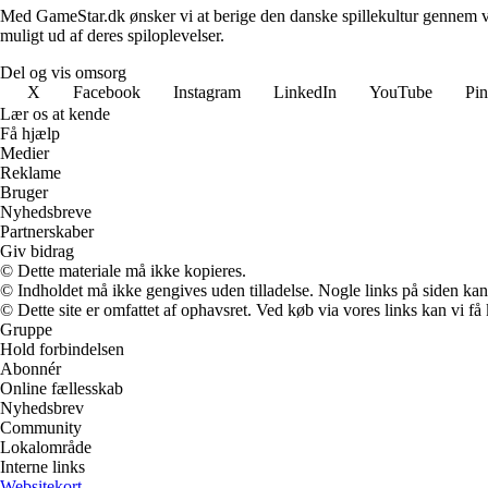
Med GameStar.dk ønsker vi at berige den danske spillekultur gennem vide
muligt ud af deres spiloplevelser.
Del og vis omsorg
X
Facebook
Instagram
LinkedIn
YouTube
Pin
Lær os at kende
Få hjælp
Medier
Reklame
Bruger
Nyhedsbreve
Partnerskaber
Giv bidrag
© Dette materiale må ikke kopieres.
© Indholdet må ikke gengives uden tilladelse. Nogle links på siden ka
© Dette site er omfattet af ophavsret. Ved køb via vores links kan vi 
Gruppe
Hold forbindelsen
Abonnér
Online fællesskab
Nyhedsbrev
Community
Lokalområde
Interne links
Websitekort