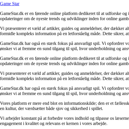
Game Star
GameStar.dk er en førende online platform dedikeret til at udforske og 
opdateringer om de nyeste trends og udviklinger inden for online gambli
Vi præsenterer et væld af artikler, guides og anmeldelser, der dækker al
formidle kompleks information på en letforståelig måde. Dette sikrer, at 
GameStar.dk har også en stærk fokus på ansvarligt spil. Vi opfordrer v
ønsker vi at fremme en sund tilgang til spil, hvor underholdning og ans
GameStar.dk er en førende online platform dedikeret til at udforske og 
opdateringer om de nyeste trends og udviklinger inden for online gambli
Vi præsenterer et væld af artikler, guides og anmeldelser, der dækker al
formidle kompleks information på en letforståelig måde. Dette sikrer, at 
GameStar.dk har også en stærk fokus på ansvarligt spil. Vi opfordrer v
ønsker vi at fremme en sund tilgang til spil, hvor underholdning og ans
Vores platform er mere end blot en informationskilde; den er et fællesskab
en kultur, der værdsætter både sjov og sikkerhed i spillet.
Vi arbejder konstant på at forbedre vores indhold og tilpasse os læserne
engagement i kvalitet og relevans er kernen i vores arbejde.