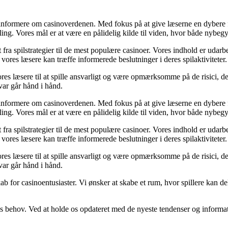
informere om casinoverdenen. Med fokus på at give læserne en dybere for
ng. Vores mål er at være en pålidelig kilde til viden, hvor både nybegy
t fra spilstrategier til de mest populære casinoer. Vores indhold er udar
vores læsere kan træffe informerede beslutninger i deres spilaktiviteter.
ores læsere til at spille ansvarligt og være opmærksomme på de risici, 
var går hånd i hånd.
informere om casinoverdenen. Med fokus på at give læserne en dybere for
ng. Vores mål er at være en pålidelig kilde til viden, hvor både nybegy
t fra spilstrategier til de mest populære casinoer. Vores indhold er udar
vores læsere kan træffe informerede beslutninger i deres spilaktiviteter.
ores læsere til at spille ansvarligt og være opmærksomme på de risici, 
var går hånd i hånd.
 for casinoentusiaster. Vi ønsker at skabe et rum, hvor spillere kan dele 
s behov. Ved at holde os opdateret med de nyeste tendenser og informatio