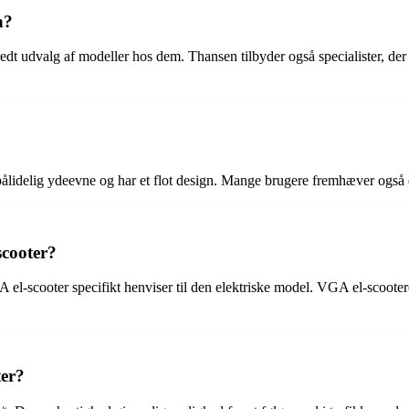
n?
dt udvalg af modeller hos dem. Thansen tilbyder også specialister, der 
 pålidelig ydeevne og har et flot design. Mange brugere fremhæver også
scooter?
l-scooter specifikt henviser til den elektriske model. VGA el-scootere 
ter?