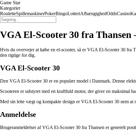
Game Star
Kategorier
Roulette
Spillemaskiner
Poker
Bingo
Lotteri
Afhængighed
Odds
Casino
Ka
VGA El-Scooter 30 fra Thansen
Hvis du overvejer at købe en el-scooter, så er VGA El-Scooter 30 fra 
den rigtige for dig.
VGA El-Scooter 30
Den VGA El-Scooter 30 er en populær model i Danmark. Denne elektriske 
Scooteren er udstyret med en kraftfuld motor, der giver en maksimal ha
Med sin lette vægt og kompakte design er VGA El-Scooter 30 nem at m
Anmeldelse
Brugeranmeldelser af VGA El-Scooter 30 fra Thansen er generelt posit