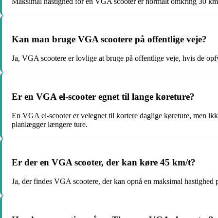
Maksimal hastighed for en VGA scooter er normalt omkring 30 km/t. 
Kan man bruge VGA scootere på offentlige veje?
Ja, VGA scootere er lovlige at bruge på offentlige veje, hvis de opfyl
Er en VGA el-scooter egnet til lange køreture?
En VGA el-scooter er velegnet til kortere daglige køreture, men ikke
planlægger længere ture.
Er der en VGA scooter, der kan køre 45 km/t?
Ja, der findes VGA scootere, der kan opnå en maksimal hastighed p