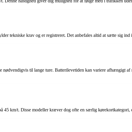
Denne hastighed giver dig mulighed for at følge med i trafikken uden a
der tekniske krav og er registreret. Det anbefales altid at sætte sig ind i
 nødvendigvis til lange ture. Batterilevetiden kan variere afhængigt af 
å 45 km/t. Disse modeller kræver dog ofte en særlig kørekortkategori, 