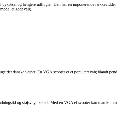
til bykørsel og længere udflugter. Den har en imponerende rækkevidde,
 model et godt valg.
 bruge det danske vejnet. En VGA scooter er et populært valg blandt pendl
pladningstid og støjsvage kørsel. Med en VGA el-scooter kan man komme 