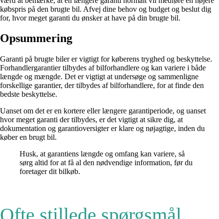
værd at bemærke, at en længere garanti normalt vil medføre en højere
købspris på den brugte bil. Afvej dine behov og budget og beslut dig
for, hvor meget garanti du ønsker at have på din brugte bil.
Opsummering
Garanti på brugte biler er vigtigt for køberens tryghed og beskyttelse.
Forhandlergarantier tilbydes af bilforhandlere og kan variere i både
længde og mængde. Det er vigtigt at undersøge og sammenligne
forskellige garantier, der tilbydes af bilforhandlere, for at finde den
bedste beskyttelse.
Uanset om det er en kortere eller længere garantiperiode, og uanset
hvor meget garanti der tilbydes, er det vigtigt at sikre dig, at
dokumentation og garantioversigter er klare og nøjagtige, inden du
køber en brugt bil.
Husk, at garantiens længde og omfang kan variere, så
sørg altid for at få al den nødvendige information, før du
foretager dit bilkøb.
Ofte stillede spørgsmål