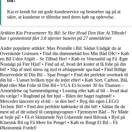
bil?
Kia er kendt for sin gode kundeservice og bestræber sig på at
sikre, at kunderne er tilfredse med deres køb og oplevelse.
Artiklen Kia Præsenterer Ny Bil: Se Her Hvad Den Har At Tilbyde!
har i gennemsnit fået
3.8
stjerner baseret på
27
anmeldelser
Andre populære artikler:
Max Promille i Bil: Sådan Undgår du at
Overskride Grænsen
•
Find din drømmebåd hos Min Båd DK!
•
Køb
en Bil Uden Afgift – Se Tilbud Her!
•
Køb en Veteranbil og Få Ægte
Nostalgi på Fire Hjul!
•
Find ud af, hvad det koster at få folie på din
bil!
•
Slip af med stress og nyd et afslappende spa-bad
•
Find Billige
Reservedele til Din Bil – Spar Penge!
•
Find det perfekte overtræk til
din bil – Uanset hvilken type du leder efter!
•
Køb Sort, Carbon, Blå,
Rød eller Mat Folie til Din Bil
•
VGA El-Scooter 30 fra Thansen –
Anmeldelse og Sammenligning
•
Leasing eller køb af bil – hvad skal
du vælge?
•
Rugbrød på fire hjul – Bilen der bager rugbrød!
•
Mercedes lancerer ny el-bil – se den her!
•
Byg din egen LEGO
Technic Bil!
•
Find den perfekte køletaske til din bil!
•
Sådan får du
mest ud af dit solsejl til campingvognen
•
Fjernstyret Båd – Ny Måde
at Sejle på!
•
Få et Skinnende Nyt Udseende med Bilvask
•
Byd på
Kinesisk Bil og Få Mere for Penge!
•
Køb en Brugt El Bil – Få
Økonomisk Fordel!