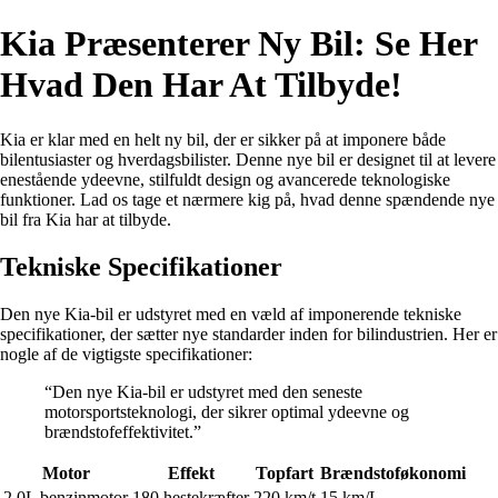
Kia Præsenterer Ny Bil: Se Her
Hvad Den Har At Tilbyde!
Kia er klar med en helt ny bil, der er sikker på at imponere både
bilentusiaster og hverdagsbilister. Denne nye bil er designet til at levere
enestående ydeevne, stilfuldt design og avancerede teknologiske
funktioner. Lad os tage et nærmere kig på, hvad denne spændende nye
bil fra Kia har at tilbyde.
Tekniske Specifikationer
Den nye Kia-bil er udstyret med en væld af imponerende tekniske
specifikationer, der sætter nye standarder inden for bilindustrien. Her er
nogle af de vigtigste specifikationer:
“Den nye Kia-bil er udstyret med den seneste
motorsportsteknologi, der sikrer optimal ydeevne og
brændstofeffektivitet.”
Motor
Effekt
Topfart
Brændstoføkonomi
2.0L benzinmotor
180 hestekræfter
220 km/t
15 km/L