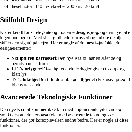
1.6L dieselmotor
140 hestekræfter
200 km/t
20 km/L
Stilfuldt Design
Kia er kendt for sit elegante og moderne designsprog, og den nye bil er
ingen undtagelse. Med sit strømlinede karrosseri og unikke detaljer
skiller den sig ud på vejen. Her er nogle af ​​de mest iøjnefaldende
designelementer:
Skulpturelt karrosseri:
Den nye Kia-bil har en slående og
aerodynamisk form.
LED-forlygter:
Disse højtydende forlygter giver et skarpt og
klart lys.
17″ alufælge:
De stilfulde alufælge tilføjer et eksklusivt præg til
bilens udseende.
Avancerede Teknologiske Funktioner
Den nye Kia-bil kommer ikke kun med imponerende ydeevne og
smukt design, den er også fyldt med avancerede teknologiske
funktioner, der gør køreoplevelsen endnu bedre. Her er nogle af ​​disse
funktioner: