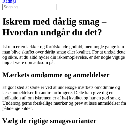
Ratings
Iskrem med dårlig smag –
Hvordan undgår du det?
Iskrem er en lækker og forfriskende godbid, men nogle gange kan
man blive skuffet over dårlig smag eller kvalitet. For at undgå dette
og sikre, at du altid nyder din iskremoplevelse, er der nogle vigtige
ting at være opmærksom på.
Mærkets omdømme og anmeldelser
Et godt sted at starte er ved at undersøge mærkets omdømme og
læse anmeldelser fra andre forbrugere. Dette kan give dig en
indikation af, om iskremen er af høj kvalitet og har en god smag.
Undersøg gerne forskellige mærker og prøv at læse anmeldelser fra
pålidelige kilder.
Vælg de rigtige smagsvarianter