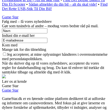
Din El-Scooter
•
Sådan afmelder du din bil – alt du skal vide!
•
Find
Det Rette USB-Stik Til Din Bil!
Game Star
Følg med – få vores nyhedsbrev
Gør som tusindvis af andre – modtag vores bedste råd på mail.
Indtast din e-mail her
Kom med
Mange tak for din tilmelding
Jeg accepterer, at mine oplysninger håndteres i overensstemmelse
med persondatapolitikken.
Når du skriver dig op til vores nyhedsbrev, accepterer du vores
regler for databehandling og brug. Du kan til enhver tid trække dit
samtykke tilbage og afmelde dig med ét klik.
Lær os at kende
Game Star
Game Star
GameStar.dk er en førende online platform dedikeret til at udforske
og informere om casinoverdenen. Med fokus på at give læserne en
dybere forståelse af spillemarkedet, tilbyder vi indsigter, analyser og