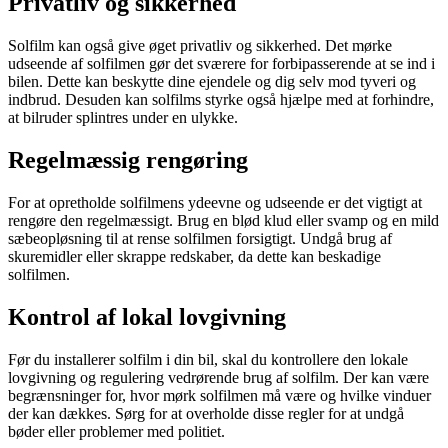
Privatliv og sikkerhed
Solfilm kan også give øget privatliv og sikkerhed. Det mørke
udseende af solfilmen gør det sværere for forbipasserende at se ind i
bilen. Dette kan beskytte dine ejendele og dig selv mod tyveri og
indbrud. Desuden kan solfilms styrke også hjælpe med at forhindre,
at bilruder splintres under en ulykke.
Regelmæssig rengøring
For at opretholde solfilmens ydeevne og udseende er det vigtigt at
rengøre den regelmæssigt. Brug en blød klud eller svamp og en mild
sæbeopløsning til at rense solfilmen forsigtigt. Undgå brug af
skuremidler eller skrappe redskaber, da dette kan beskadige
solfilmen.
Kontrol af lokal lovgivning
Før du installerer solfilm i din bil, skal du kontrollere den lokale
lovgivning og regulering vedrørende brug af solfilm. Der kan være
begrænsninger for, hvor mørk solfilmen må være og hvilke vinduer
der kan dækkes. Sørg for at overholde disse regler for at undgå
bøder eller problemer med politiet.