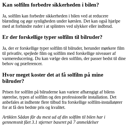
Kan solfilm forbedre sikkerheden i bilen?
Ja, solfilm kan forbedre sikkerheden i bilen ved at reducere
blænding og øge synligheden under kørslen. Det kan også hjælpe
med at forhindre ruder i at splintres ved ulykker eller indbrud.
Er der forskellige typer solfilm til bilruder?
Ja, der er forskellige typer solfilm til bilruder, herunder mørkere film
til privatliv, spejlede film og solfilm med forskellige niveauer af
varmereducering. Du kan vælge den solfilm, der passer bedst til dine
behov og præferencer.
Hvor meget koster det at få solfilm på mine
bilruder?
Prisen for solfilm på bilruderne kan variere afhængigt af bilens
størrelse, typen af solfilm og den professionelle installation. Det
anbefales at indhente flere tilbud fra forskellige solfilm-installatører
for at få den bedste pris og kvalitet.
Artiklen Sådan får du mest ud af din solfilm til bilen har i
gennemsnit fået
3.1
stjerner baseret på
7
anmeldelser