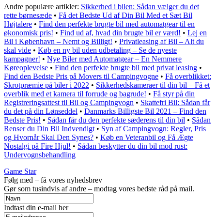
Andre populære artikler:
Sikkerhed i bilen: Sådan vælger du det
rette børnesæde
•
Få det Bedste Ud af Din Bil Med et Sæt Bil
Højtalere
•
Find den perfekte brugte bil med automatgear til en
økonomisk pris!
•
Find ud af, hvad din brugte bil er værd!
•
Lej en
Bil i København – Nemt og Billigt!
•
Privatleasing af Bil – Alt du
skal vide
•
Køb en ny bil uden udbetaling – Se de nyeste
kampagner!
•
Nye Biler med Automatgear – En Nemmere
Køreoplevelse
•
Find den perfekte brugte bil med privat leasing
•
Find den Bedste Pris på Movers til Campingvogne
•
Få overblikket:
Skrotpræmie på biler i 2022
•
Sikkerhedskameraer til din bil – Få et
overblik med et kamera til forrude og bagrude!
•
Få styr på din
Registreringsattest til Bil og Campingvogn
•
Skattefri Bil: Sådan får
du det på din Lønseddel
•
Danmarks Billigste Bil 2021 – Find den
Bedste Pris!
•
Sådan får du den perfekte sæderens til din bil
•
Sådan
Renser du Din Bil Indvendigt
•
Syn af Campingvogn: Regler, Pris
og Hvornår Skal Den Synes?
•
Køb en Veteranbil og Få Ægte
Nostalgi på Fire Hjul!
•
Sådan beskytter du din bil mod rust:
Undervognsbehandling
Game Star
Følg med – få vores nyhedsbrev
Gør som tusindvis af andre – modtag vores bedste råd på mail.
Indtast din e-mail her