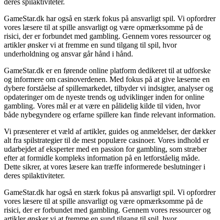
deres spilaktiviteter.
GameStar.dk har også en stærk fokus på ansvarligt spil. Vi opfordrer
vores læsere til at spille ansvarligt og være opmærksomme på de
risici, der er forbundet med gambling. Gennem vores ressourcer og
artikler ønsker vi at fremme en sund tilgang til spil, hvor
underholdning og ansvar går hånd i hånd.
GameStar.dk er en førende online platform dedikeret til at udforske
og informere om casinoverdenen. Med fokus på at give læserne en
dybere forståelse af spillemarkedet, tilbyder vi indsigter, analyser og
opdateringer om de nyeste trends og udviklinger inden for online
gambling. Vores mål er at være en pålidelig kilde til viden, hvor
både nybegyndere og erfarne spillere kan finde relevant information.
Vi præsenterer et væld af artikler, guides og anmeldelser, der dækker
alt fra spilstrategier til de mest populære casinoer. Vores indhold er
udarbejdet af eksperter med en passion for gambling, som stræber
efter at formidle kompleks information på en letforståelig måde.
Dette sikrer, at vores læsere kan træffe informerede beslutninger i
deres spilaktiviteter.
GameStar.dk har også en stærk fokus på ansvarligt spil. Vi opfordrer
vores læsere til at spille ansvarligt og være opmærksomme på de
risici, der er forbundet med gambling. Gennem vores ressourcer og
artikler ønsker vi at fremme en sund tilgang til spil, hvor