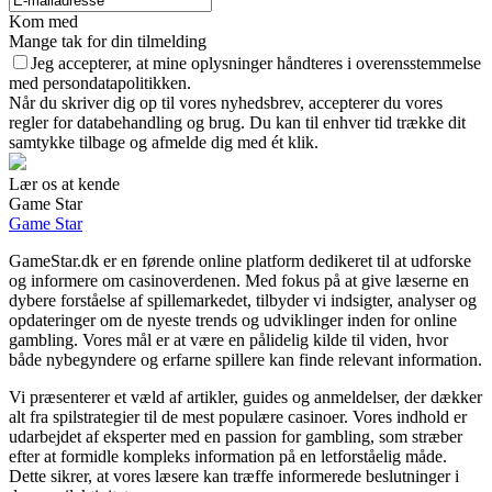
Kom med
Mange tak for din tilmelding
Jeg accepterer, at mine oplysninger håndteres i overensstemmelse
med persondatapolitikken.
Når du skriver dig op til vores nyhedsbrev, accepterer du vores
regler for databehandling og brug. Du kan til enhver tid trække dit
samtykke tilbage og afmelde dig med ét klik.
Lær os at kende
Game Star
Game Star
GameStar.dk er en førende online platform dedikeret til at udforske
og informere om casinoverdenen. Med fokus på at give læserne en
dybere forståelse af spillemarkedet, tilbyder vi indsigter, analyser og
opdateringer om de nyeste trends og udviklinger inden for online
gambling. Vores mål er at være en pålidelig kilde til viden, hvor
både nybegyndere og erfarne spillere kan finde relevant information.
Vi præsenterer et væld af artikler, guides og anmeldelser, der dækker
alt fra spilstrategier til de mest populære casinoer. Vores indhold er
udarbejdet af eksperter med en passion for gambling, som stræber
efter at formidle kompleks information på en letforståelig måde.
Dette sikrer, at vores læsere kan træffe informerede beslutninger i