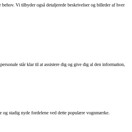
 behov. Vi tilbyder også detaljerede beskrivelser og billeder af hver
rsonale står klar til at assistere dig og give dig al den information,
ge og stadig nyde fordelene ved dette populære vognmærke.