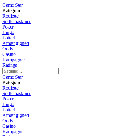
Game Star
Kategorier
Roulette
Spillemaskiner
Poker
Bingo
Lotteri
Afhængighed
Odds
Casino
Kampagner
Ratings
Game Star
Kategorier
Roulette
Spillemaskiner
Poker
Bingo
Lotteri
Afhængighed
Odds
Casino
Kampagner