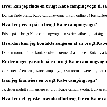
Hvor kan jeg finde en brugt Kabe campingvogn til sa
Du kan finde brugte Kabe campingvogne til salg online på forskell
Hvad er prisen på en brugt Kabe campingvogn?
Prisen på en brugt Kabe campingvogn kan variere afhængigt af årgang, s
Hvordan kan jeg kontakte sælgeren af en brugt Ka
Du kan normalt finde kontaktoplysningerne på annoncen. Enten via tele
Er der nogen garanti på en brugt Kabe campingvog
Garantien på en brugt Kabe campingvogn vil normalt være udløbet. Det
Kan jeg finansiere en brugt Kabe campingvogn?
Ja, det er muligt at finansiere en brugt Kabe campingvogn. Du kan ent
Hvad er det typiske brændstofforbrug for en Kabe 