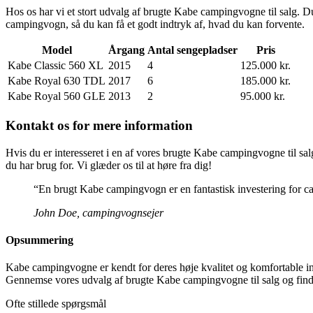
Hos os har vi et stort udvalg af brugte Kabe campingvogne til salg. Du 
campingvogn, så du kan få et godt indtryk af, hvad du kan forvente.
Model
Årgang
Antal sengepladser
Pris
Kabe Classic 560 XL
2015
4
125.000 kr.
Kabe Royal 630 TDL
2017
6
185.000 kr.
Kabe Royal 560 GLE
2013
2
95.000 kr.
Kontakt os for mere information
Hvis du er interesseret i en af vores brugte Kabe campingvogne til salg 
du har brug for. Vi glæder os til at høre fra dig!
“En brugt Kabe campingvogn er en fantastisk investering for ca
John Doe, campingvognsejer
Opsummering
Kabe campingvogne er kendt for deres høje kvalitet og komfortable 
Gennemse vores udvalg af brugte Kabe campingvogne til salg og find
Ofte stillede spørgsmål