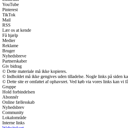
YouTube
Pinterest
TikTok
Mail
RSS
Lær os at kende
Få hjælp
Medier
Reklame
Bruger
Nyhedsbreve
Partnerskaber
Giv bidrag
© Dette materiale må ikke kopieres.
© Indholdet må ikke gengives uden tilladelse. Nogle links på siden 
© Dette site er omfattet af ophavsret. Ved køb via vores links kan vi
Gruppe
Hold forbindelsen
Abonnér
Online fællesskab
Nyhedsbrev
Community
Lokalområde
Interne links
Websitekort