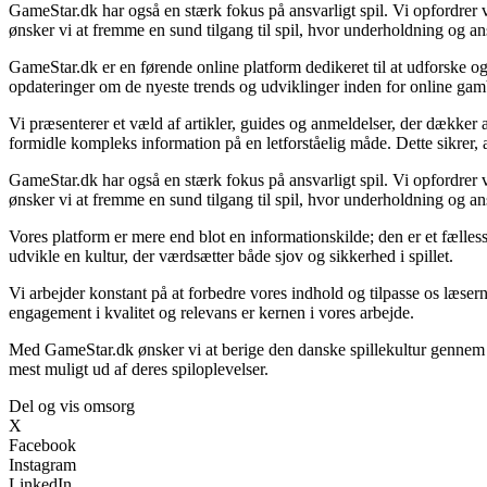
GameStar.dk har også en stærk fokus på ansvarligt spil. Vi opfordrer 
ønsker vi at fremme en sund tilgang til spil, hvor underholdning og an
GameStar.dk er en førende online platform dedikeret til at udforske og
opdateringer om de nyeste trends og udviklinger inden for online gambl
Vi præsenterer et væld af artikler, guides og anmeldelser, der dækker a
formidle kompleks information på en letforståelig måde. Dette sikrer, a
GameStar.dk har også en stærk fokus på ansvarligt spil. Vi opfordrer 
ønsker vi at fremme en sund tilgang til spil, hvor underholdning og an
Vores platform er mere end blot en informationskilde; den er et fællessk
udvikle en kultur, der værdsætter både sjov og sikkerhed i spillet.
Vi arbejder konstant på at forbedre vores indhold og tilpasse os læsern
engagement i kvalitet og relevans er kernen i vores arbejde.
Med GameStar.dk ønsker vi at berige den danske spillekultur gennem vid
mest muligt ud af deres spiloplevelser.
Del og vis omsorg
X
Facebook
Instagram
LinkedIn