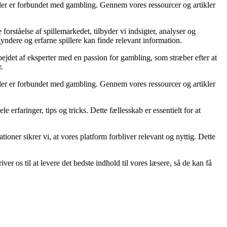
, der er forbundet med gambling. Gennem vores ressourcer og artikler
rståelse af spillemarkedet, tilbyder vi indsigter, analyser og
yndere og erfarne spillere kan finde relevant information.
rbejdet af eksperter med en passion for gambling, som stræber efter at
.
, der er forbundet med gambling. Gennem vores ressourcer og artikler
 erfaringer, tips og tricks. Dette fællesskab er essentielt for at
oner sikrer vi, at vores platform forbliver relevant og nyttig. Dette
 os til at levere det bedste indhold til vores læsere, så de kan få