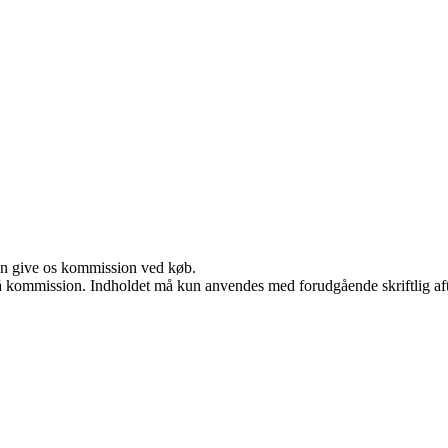
kan give os kommission ved køb.
 få kommission. Indholdet må kun anvendes med forudgående skriftlig aft