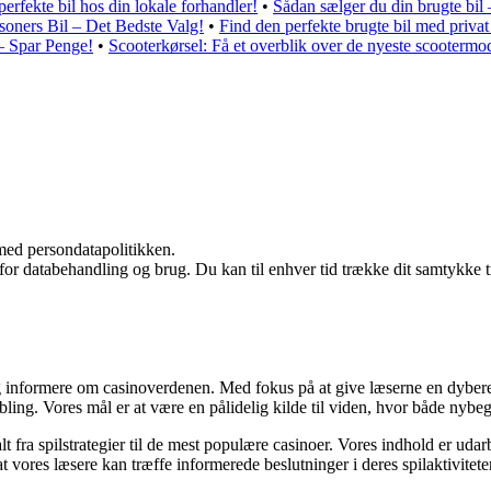
erfekte bil hos din lokale forhandler!
•
Sådan sælger du din brugte bil –
soners Bil – Det Bedste Valg!
•
Find den perfekte brugte bil med privat
 – Spar Penge!
•
Scooterkørsel: Få et overblik over de nyeste scootermod
med persondatapolitikken.
 for databehandling og brug. Du kan til enhver tid trække dit samtykke 
 informere om casinoverdenen. Med fokus på at give læserne en dybere fo
ing. Vores mål er at være en pålidelig kilde til viden, hvor både nybeg
lt fra spilstrategier til de mest populære casinoer. Vores indhold er uda
t vores læsere kan træffe informerede beslutninger i deres spilaktiviteter