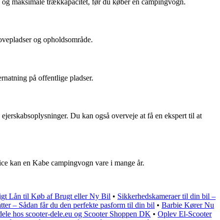
ug og maksimale trækkapacitet, før du køber en campingvogn.
 sovepladser og opholdsområde.
rnatning på offentlige pladser.
erskabsoplysninger. Du kan også overveje at få en ekspert til at
vice kan en Kabe campingvogn vare i mange år.
ligt Lån til Køb af Brugt eller Ny Bil
•
Sikkerhedskameraer til din bil –
r – Sådan får du den perfekte pasform til din bil
•
Barbie Kører Nu
dele hos scooter-dele.eu og Scooter Shoppen DK
•
Oplev El-Scooter