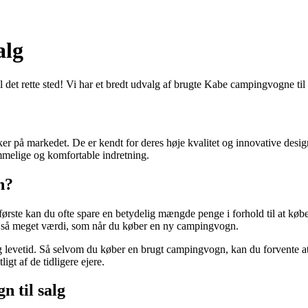
alg
t rette sted! Vi har et bredt udvalg af brugte Kabe campingvogne til sal
å markedet. De er kendt for deres høje kvalitet og innovative desig
mmelige og komfortable indretning.
n?
første kan du ofte spare en betydelig mængde penge i forhold til at k
er så meget værdi, som når du køber en ny campingvogn.
 levetid. Så selvom du køber en brugt campingvogn, kan du forvente a
gt af de tidligere ejere.
 til salg