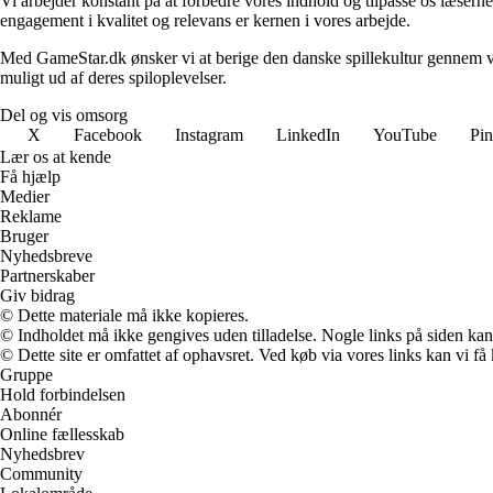
Vi arbejder konstant på at forbedre vores indhold og tilpasse os læserne
engagement i kvalitet og relevans er kernen i vores arbejde.
Med GameStar.dk ønsker vi at berige den danske spillekultur gennem vide
muligt ud af deres spiloplevelser.
Del og vis omsorg
X
Facebook
Instagram
LinkedIn
YouTube
Pin
Lær os at kende
Få hjælp
Medier
Reklame
Bruger
Nyhedsbreve
Partnerskaber
Giv bidrag
© Dette materiale må ikke kopieres.
© Indholdet må ikke gengives uden tilladelse. Nogle links på siden ka
© Dette site er omfattet af ophavsret. Ved køb via vores links kan vi 
Gruppe
Hold forbindelsen
Abonnér
Online fællesskab
Nyhedsbrev
Community