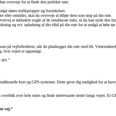
bør overveje for at finde den perfekte rute:
ndgå større trafikpropper og forsinkelser.
 eller områder, skal du overveje at tilføje dem som stop på din rute.
ervej at inkludere nogle af de smukkeste ruter, så du kan nyde den fant
nkning og evt. opladning af din elbil på din rute for at undgå at løbe tø
rksom på vejforholdene, når du planlægger din rute med bil. Vintermåne
, hvis vejret er ugunstigt.
r det.”
ditionelle kort og GPS-systemer. Dette giver dig mulighed for at have e
 overblik over hele ruten og finde interessante steder langs vejen. Et
te vej.”