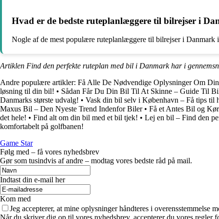
Hvad er de bedste ruteplanlæggere til bilrejser i D
Nogle af de mest populære ruteplanlæggere til bilrejser i Danmark i
Artiklen Find den perfekte ruteplan med bil i Danmark har i gennemsn
Andre populære artikler:
Få Alle De Nødvendige Oplysninger Om Din
løsning til din bil!
•
Sådan Får Du Din Bil Til At Skinne – Guide Til B
Danmarks største udvalg!
•
Vask din bil selv i København – Få tips til
Maxus Bil – Den Nyeste Trend Indenfor Biler
•
Få et Antes Bil og Kø
det hele!
•
Find alt om din bil med et bil tjek!
•
Lej en bil – Find den pe
komfortabelt på golfbanen!
Game Star
Følg med – få vores nyhedsbrev
Gør som tusindvis af andre – modtag vores bedste råd på mail.
Indtast din e-mail her
Kom med
Jeg accepterer, at mine oplysninger håndteres i overensstemmelse m
Når du skriver dig op til vores nyhedsbrev, accepterer du vores regler 