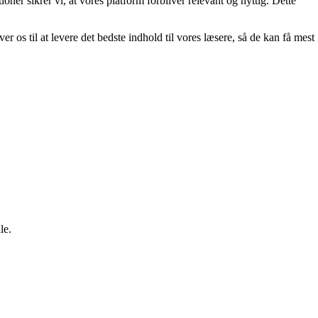
ner sikrer vi, at vores platform forbliver relevant og nyttig. Dette
os til at levere det bedste indhold til vores læsere, så de kan få mest
le.