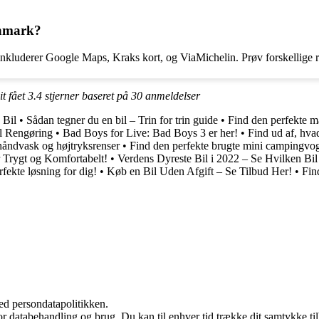
anmark?
nkluderer Google Maps, Kraks kort, og ViaMichelin. Prøv forskellige rut
it fået
3.4
stjerner baseret på
30
anmeldelser
 Bil
•
Sådan tegner du en bil – Trin for trin guide
•
Find den perfekte m
il Rengøring
•
Bad Boys for Live: Bad Boys 3 er her!
•
Find ud af, hvad
 håndvask og højtryksrenser
•
Find den perfekte brugte mini campingvogn
r Trygt og Komfortabelt!
•
Verdens Dyreste Bil i 2022 – Se Hvilken Bil
rfekte løsning for dig!
•
Køb en Bil Uden Afgift – Se Tilbud Her!
•
Fin
ed persondatapolitikken.
for databehandling og brug. Du kan til enhver tid trække dit samtykke ti