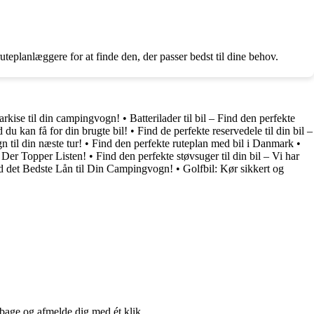
eplanlæggere for at finde den, der passer bedst til dine behov.
arkise til din campingvogn!
•
Batterilader til bil – Find den perfekte
 du kan få for din brugte bil!
•
Find de perfekte reservedele til din bil –
 til din næste tur!
•
Find den perfekte ruteplan med bil i Danmark
•
 Der Topper Listen!
•
Find den perfekte støvsuger til din bil – Vi har
d det Bedste Lån til Din Campingvogn!
•
Golfbil: Kør sikkert og
lbage og afmelde dig med ét klik.