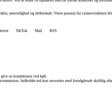
s behov. Ved at holde os opdateret med de nyeste tendenser og informatio
n, ansvarlighed og fællesskab. Vores passion for casinoverdenen driver 
terest
TikTok
Mail
RSS
n give os kommission ved køb.
få kommission. Indholdet må kun anvendes med forudgående skriftlig afta