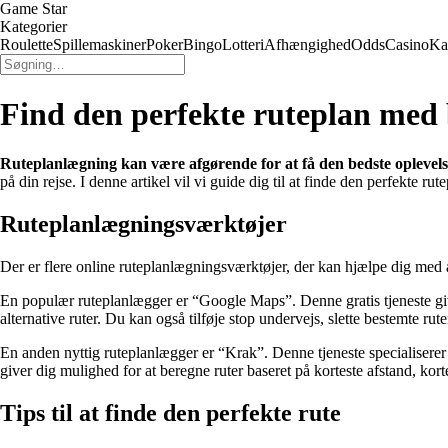
Game Star
Kategorier
Roulette
Spillemaskiner
Poker
Bingo
Lotteri
Afhængighed
Odds
Casino
Ka
Find den perfekte ruteplan med
Ruteplanlægning kan være afgørende for at få den bedste oplevel
på din rejse. I denne artikel vil vi guide dig til at finde den perfekte r
Ruteplanlægningsværktøjer
Der er flere online ruteplanlægningsværktøjer, der kan hjælpe dig med 
En populær ruteplanlægger er “Google Maps”. Denne gratis tjeneste giver 
alternative ruter. Du kan også tilføje stop undervejs, slette bestemte rute
En anden nyttig ruteplanlægger er “Krak”. Denne tjeneste specialiserer 
giver dig mulighed for at beregne ruter baseret på korteste afstand, kort
Tips til at finde den perfekte rute