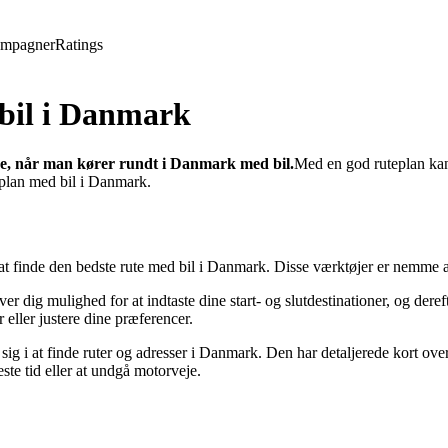
mpagner
Ratings
 bil i Danmark
se, når man kører rundt i Danmark med bil.
Med en god ruteplan kan 
uteplan med bil i Danmark.
at finde den bedste rute med bil i Danmark. Disse værktøjer er nemme a
dig mulighed for at indtaste dine start- og slutdestinationer, og derefte
r eller justere dine præferencer.
sig i at finde ruter og adresser i Danmark. Den har detaljerede kort ov
este tid eller at undgå motorveje.