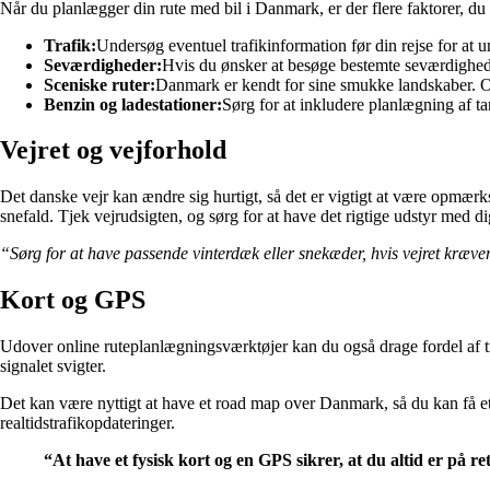
Når du planlægger din rute med bil i Danmark, er der flere faktorer, du 
Trafik:
Undersøg eventuel trafikinformation før din rejse for at u
Seværdigheder:
Hvis du ønsker at besøge bestemte seværdigheder
Sceniske ruter:
Danmark er kendt for sine smukke landskaber. Ov
Benzin og ladestationer:
Sørg for at inkludere planlægning af ta
Vejret og vejforhold
Det danske vejr kan ændre sig hurtigt, så det er vigtigt at være opmæ
snefald. Tjek vejrudsigten, og sørg for at have det rigtige udstyr med dig
“Sørg for at have passende vinterdæk eller snekæder, hvis vejret kræve
Kort og GPS
Udover online ruteplanlægningsværktøjer kan du også drage fordel af tra
signalet svigter.
Det kan være nyttigt at have et road map over Danmark, så du kan få et
realtidstrafikopdateringer.
“At have et fysisk kort og en GPS sikrer, at du altid er på ret