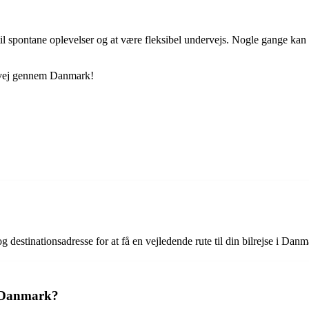
d til spontane oplevelser og at være fleksibel undervejs. Nogle gange kan
n vej gennem Danmark!
g destinationsadresse for at få en vejledende rute til din bilrejse i Danm
 i Danmark?