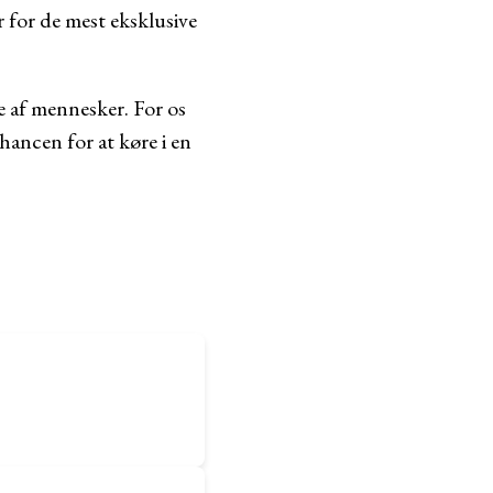
r for de mest eksklusive
pe af mennesker. For os
hancen for at køre i en