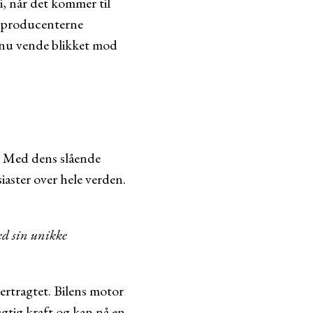
si, når det kommer til
bilproducenterne
al nu vende blikket mod
e. Med dens slående
ster over hele verden.
ed sin unikke
ertragtet. Bilens motor
ægtig kraft og kan nå en