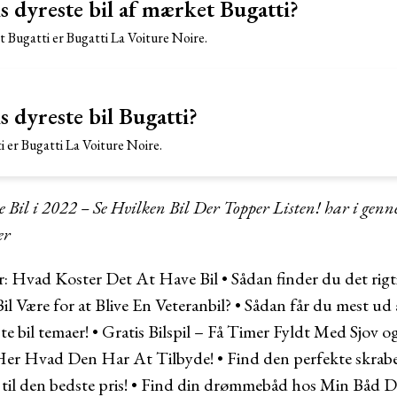
s dyreste bil af mærket Bugatti?
t Bugatti er Bugatti La Voiture Noire.
 dyreste bil Bugatti?
i er Bugatti La Voiture Noire.
 Bil i 2022 – Se Hvilken Bil Der Topper Listen! har i genn
er
r:
Hvad Koster Det At Have Bil
•
Sådan finder du det rigti
 Være for at Blive En Veteranbil?
•
Sådan får du mest ud af
e bil temaer!
•
Gratis Bilspil – Få Timer Fyldt Med Sjov 
 Her Hvad Den Har At Tilbyde!
•
Find den perfekte skraber
til den bedste pris!
•
Find din drømmebåd hos Min Båd D