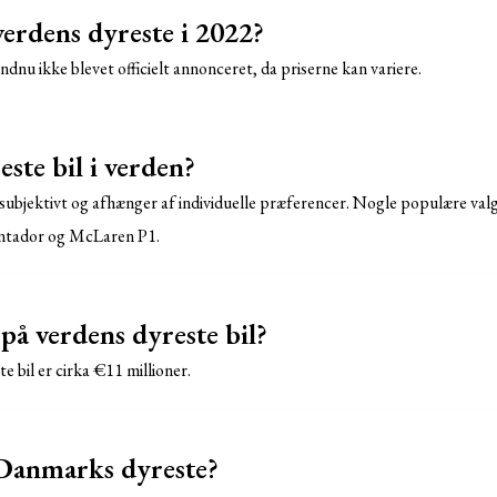
verdens dyreste i 2022?
endnu ikke blevet officielt annonceret, da priserne kan variere.
este bil i verden?
r subjektivt og afhænger af individuelle præferencer. Nogle populære val
ntador og McLaren P1.
på verdens dyreste bil?
e bil er cirka €11 millioner.
 Danmarks dyreste?