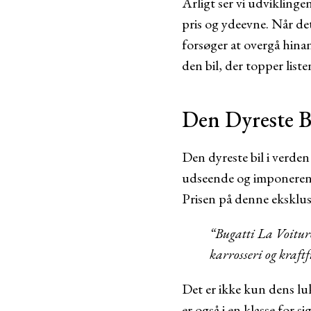
Årligt ser vi udviklingen
pris og ydeevne. Når de
forsøger at overgå hinan
den bil, der topper liste
Den Dyreste B
Den dyreste bil i verden
udseende og imponerend
Prisen på denne eksklus
“Bugatti La Voitur
karrosseri og kraft
Det er ikke kun dens lu
er også i en klasse for 