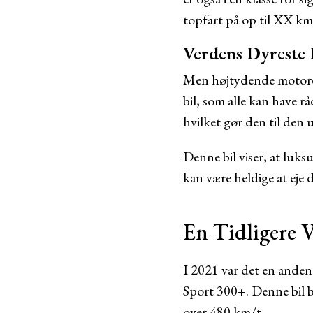
topfart på op til XX km
Verdens Dyreste B
Men højtydende motorer 
bil, som alle kan have rå
hvilket gør den til den 
Denne bil viser, at luk
kan være heldige at eje 
En Tidligere 
I 2021 var det en anden 
Sport 300+. Denne bil b
over 480 km/t.