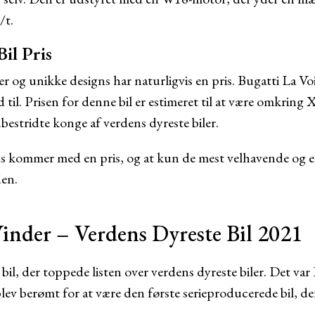
/t.
il Pris
og unikke designs har naturligvis en pris. Bugatti La Voi
d til. Prisen for denne bil er estimeret til at være omkring
ubestridte konge af verdens dyreste biler.
sus kommer med en pris, og at kun de mest velhavende og ek
den.
Vinder – Verdens Dyreste Bil 2021
bil, der toppede listen over verdens dyreste biler. Det va
lev berømt for at være den første serieproducerede bil, d