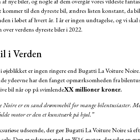
 af ​​nye biler, og nogle af dem overgår vores vildeste fanta
t kommer til den dyreste bil, ændres listen konstant, da 
den i løbet af hvert år. I år er ingen undtagelse, og vi sk
n over verdens dyreste biler i 2022.
il i Verden
 i øjeblikket er ingen ringere end Bugatti La Voiture Noir
e ydeevne har den fanget opmærksomheden fra bilentusia
ive bil når op på svimlende
XX millioner kroner.
e Noire er en sand drømmebil for mange bilentusiaster. M
fulde motor er den et kunstværk på hjul.”
ksuriøse udseende, der gør Bugatti La Voiture Noire så eft
sig selv. Den er udstyret med en W16-motor, der yder en m