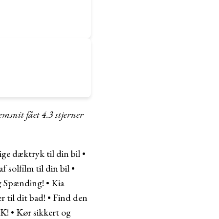
emsnit fået
4.3
stjerner
ge dæktryk til din bil
•
 solfilm til din bil
•
og Spænding!
•
Kia
 til dit bad!
•
Find den
K!
•
Kør sikkert og