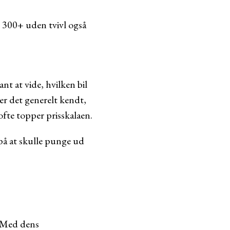
 300+ uden tvivl også
nt at vide, hvilken bil
 er det generelt kendt,
fte topper prisskalaen.
 på at skulle punge ud
. Med dens